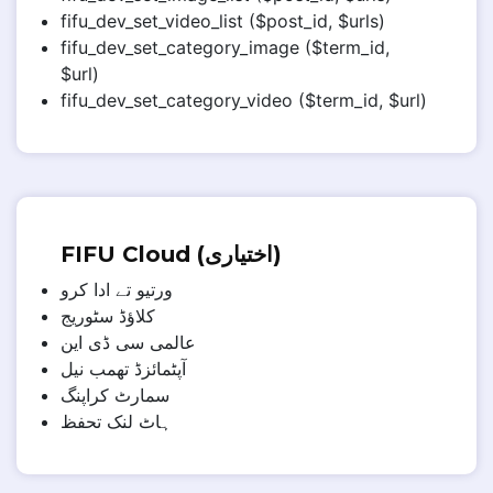
fifu_dev_set_video_list ($post_id, $urls)
fifu_dev_set_category_image ($term_id,
$url)
fifu_dev_set_category_video ($term_id, $url)
FIFU Cloud (اختیاری)
ورتیو تے ادا کرو
کلاؤڈ سٹوریج
عالمی سی ڈی این
آپٹمائزڈ تھمب نیل
سمارٹ کراپنگ
ہاٹ لنک تحفظ