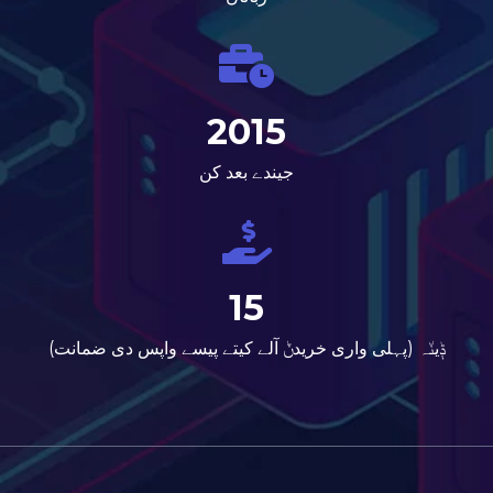
2015
جیندے بعد کن
15
ݙین٘ہ (پہلی واری خریدݨ آلے کیتے پیسے واپس دی ضمانت)