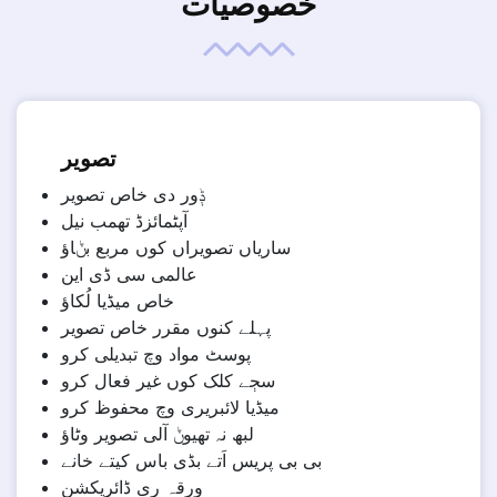
خصوصیات
تصویر
ݙور دی خاص تصویر
آپٹمائزڈ تھمب نیل
ساریاں تصویراں کوں مربع بݨاؤ
عالمی سی ڈی این
خاص میڈیا لُکاؤ
پہلے کنوں مقرر خاص تصویر
پوسٹ مواد وچ تبدیلی کرو
سڄے کلک کوں غیر فعال کرو
میڈیا لائبریری وچ محفوظ کرو
لبھ نہ تھیوݨ آلی تصویر وٹاؤ
بی بی پریس اَتے بڈی باس کیتے خانے
ورقہ ری ڈائریکشن