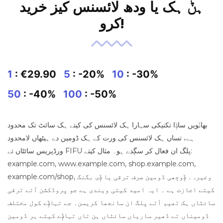
ہݨ ہک یا ودھ لائسنس کیز خرید
کرو!
1
: €29.90
5
: -20%
10
: -30%
50
: -40%
100
: -50%
بھان٘ویں ساݙا تکنیکی سہارا ہک لائسنس کی کیتے ہک سائٹ تک محدود
ہے، تساں ہک لائسنس کی ورت کے ہک ڈومین دے ہیٹھاں لامحدود
ورڈپریس سائٹاں تے FIFU پلگ ان فعال کر سڳدے ہو۔ مثال کیتے:
example.com, www.example.com, shop.example.com,
example.com/shop, وغیرہ۔ ݙوڄھی ڈومین صرف ترقی یا ݙی بگنگ
کیتے اجازت ہے ۔ ایہ امید کیتی ویندی ہے جو پروڈکشن اَتے ترقی
سائٹاں ہک تھیم اَتے پلگ ان سانجھا کریسن۔ جے تہاݙے کول مختلف
ڈومیناں تے ڈھیر ساریاں سائٹاں ہن تاں تہاݙے کیتے ہر ڈومین