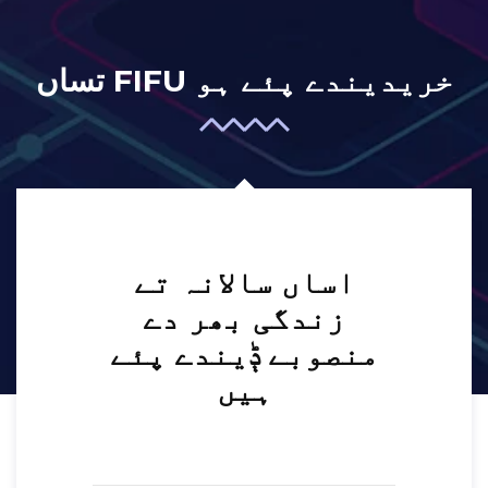
تساں FIFU خریدیندے پئے ہو
اساں سالانہ تے
زندگی بھر دے
منصوبے ݙیندے پئے
ہیں