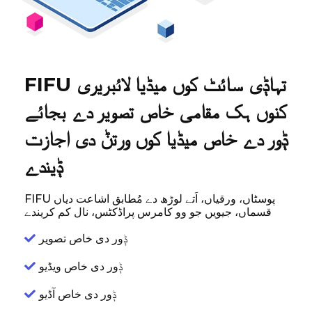
FIFU تہاݙی سائٹ کوں میڈیا لائبریری
کنوں ہک مقامی خاص تصویر دے بجائے
ݙور دے خاص میڈیا کوں ورتݨ دی اجازت
ݙیندے
FIFU پوسٹاں، ورقیاں، اَتے لوڑھ دے مُطابق اشاعت دیاں
قسماں، جیویں جو وو کامرس پراڈکٹس، نال کم کریندے
ݙور دی خاص تصویر
ݙور دی خاص ویڈیو
ݙور دی خاص آڈیو