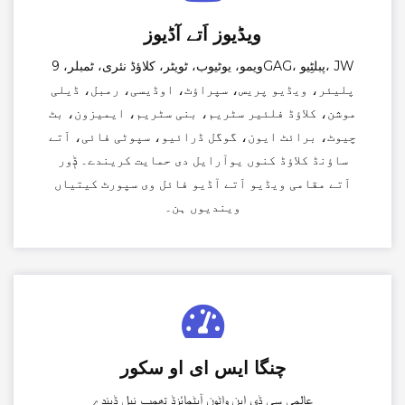
ویڈیوز اَتے آڈیوز
ویمو، یوٹیوب، ٹویٹر، کلاؤڈ نئری، ٹمبلر، 9GAG، پبلٹِیو، JW
پلیئر، ویڈیو پریس، سپراؤٹ، اوڈیسی، رمبل، ڈیلی
موشن، کلاؤڈ فلئیر سٹریم، بنی سٹریم، ایمیزون، بٹ
چیوٹ، برائٹ ایون، گوگل ڈرائیو، سپوٹی فائی، اَتے
ساؤنڈ کلاؤڈ کنوں یوآرایل دی حمایت کریندے۔ ݙور
اَتے مقامی ویڈیو اَتے آڈیو فائل وی سپورٹ کیتیاں
ویندیوں ہن۔
چنگا ایس ای او سکور
عالمی سی ڈی این واٹون آپٹمائزڈ تھمب نیل ݙیندے