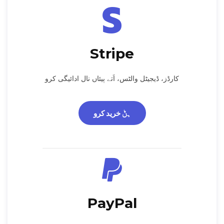
Stripe
کارڈز، ڈیجیٹل والٹس، اَتے ٻیئاں نال ادائیگی کرو
ہݨ خرید کرو
PayPal