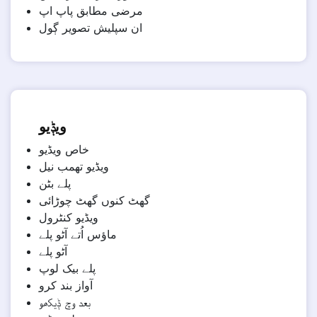
مرضی مطابق پاپ اپ
ان سپلیش تصویر ڳول
ویݙیو
خاص ویڈیو
ویڈیو تھمب نیل
پلے بٹن
گھٹ کنوں گھٹ چوڑائی
ویڈیو کنٹرول
ماؤس اُتے آٹو پلے
آٹو پلے
پلے بیک لوپ
آواز بند کرو
بعد وچ ݙیکھو