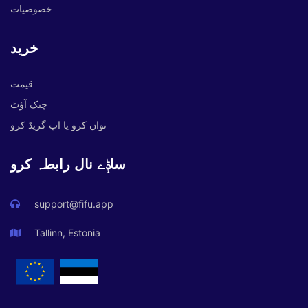
خصوصیات
خرید
قیمت
چیک آؤٹ
نواں کرو یا اپ گریڈ کرو
ساݙے نال رابطہ کرو
support@fifu.app
Tallinn, Estonia