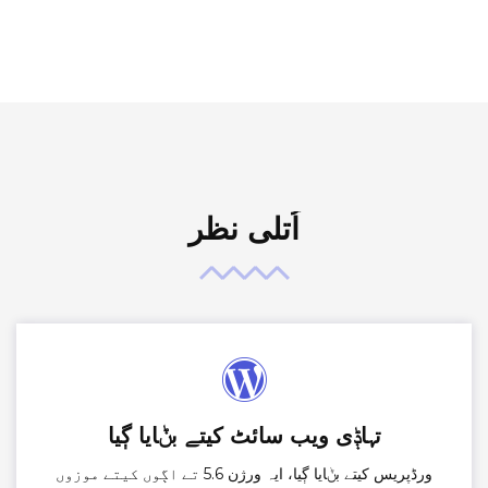
اُتلی نظر
تہاݙی ویب سائٹ کیتے بݨایا ڳیا
ورڈپریس کیتے بݨایا ڳیا، ایہ ورژن 5.6 تے اڳوں کیتے موزوں