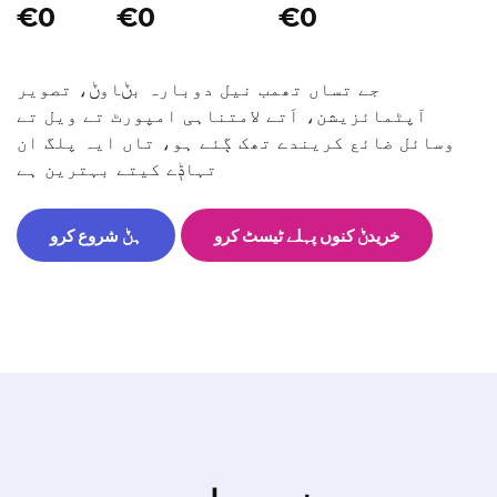
€0
€0
€0
جے تساں تھمب نیل دوبارہ بݨاوݨ، تصویر
آپٹمائزیشن، اَتے لامتناہی امپورٹ تے ویل تے
وسائل ضائع کریندے تھک ڳئے ہو، تاں ایہ پلگ ان
تہاݙے کیتے بہترین ہے
خریدݨ کنوں پہلے ٹیسٹ کرو
ہݨ شروع کرو