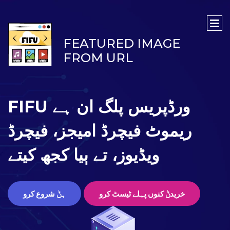
FEATURED IMAGE
FROM URL
FIFU ورڈپریس پلگ ان ہے
ریموٹ فیچرڈ امیجز، فیچرڈ
ویڈیوز، تے ٻیا کجھ کیتے
خریدݨ کنوں پہلے ٹیسٹ کرو
ہݨ شروع کرو