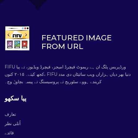
FEATURED IMAGE
FROM URL
FIFU ورڈپریس پلگ ان ہے ریموٹ فیچرڈ امیجز، فیچرڈ ویڈیوز، تے ٻیا
کجھ کیتے۔ ٢٠١٥ کنوں، FIFU دنیا بھر دیاں ہزاراں ویب سائیٹاں دی مدد
کریندے ہووے سٹوریج تے پروسیسنگ تے پیسہ بچاوݨ وچ۔
ٻیا سکھو
تعارف
اُتلی نظر
فائدے