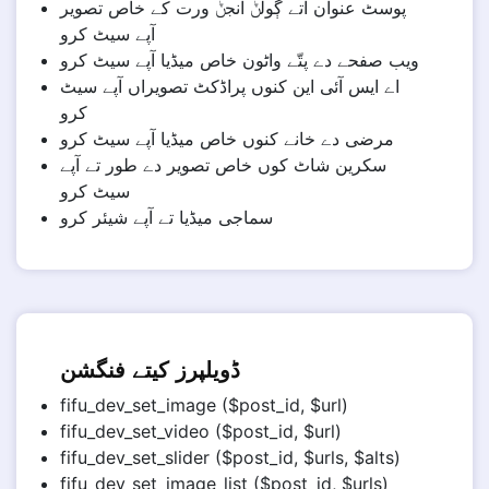
پوسٹ عنوان اَتے ڳولݨ انجݨ ورت کے خاص تصویر
آپے سیٹ کرو
ویب صفحے دے پتّے واٹون خاص میڈیا آپے سیٹ کرو
اے ایس آئی این کنوں پراڈکٹ تصویراں آپے سیٹ
کرو
مرضی دے خانے کنوں خاص میڈیا آپے سیٹ کرو
سکرین شاٹ کوں خاص تصویر دے طور تے آپے
سیٹ کرو
سماجی میڈیا تے آپے شیئر کرو
ڈویلپرز کیتے فنگشن
fifu_dev_set_image ($post_id, $url)
fifu_dev_set_video ($post_id, $url)
fifu_dev_set_slider ($post_id, $urls, $alts)
fifu_dev_set_image_list ($post_id, $urls)