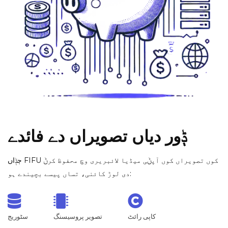
ݙور دیاں تصویراں دے فائدے
ڄݙاں FIFU کوں تصویراں کوں آپݨی میڈیا لائبریری وچ محفوظ کرݨ
دی لوڑ کائنی، تساں پیسے بچیندے ہو:
کاپی رائٹ
تصویر پروسیسنگ
سٹوریج