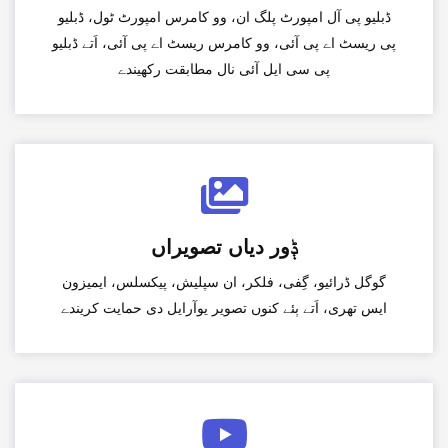
ڈبلیو پی آل امپورٹ پلگ ان، وو کامرس امپورٹ ٹول، ڈبلیو
پی ریسٹ اے پی آئی، وو کامرس ریسٹ اے پی آئی، اَتے ڈبلیو
پی سی ایل آئی نال مطابقت رکھیندے
ݙور دیاں تصویراں
گوگل ڈرائیو، گِفی، فلکر، ان سپلیش، پیکسلس، ایمیزون
ایس تھری، اَتے ٻئے کنوں تصویر یوآرایل دی حمایت کریندے