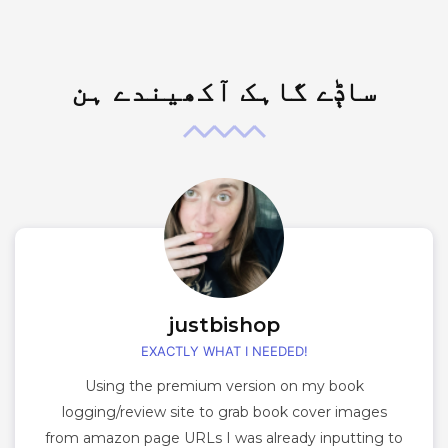
ساݙے گاہک آکھیندے ہن
justbishop
EXACTLY WHAT I NEEDED!
Using the premium version on my book
logging/review site to grab book cover images
from amazon page URLs I was already inputting to