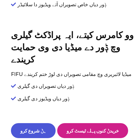
ݙور دیاں خاص تصویراں اَتے ویڈیوز دا سلائیڈر
وو کامرس کیتے، ایہ پراڈکٹ گیلری
وچ ݙور دے میڈیا دی وی حمایت
کریندے
FIFU میڈیا لائبریری وچ مقامی تصویراں دی لوڑ ختم کریندے
ݙور دیاں تصویراں دی گیلری
ݙور دیاں ویڈیوز دی گیلری
خریدݨ کنوں پہلے ٹیسٹ کرو
ہݨ شروع کرو