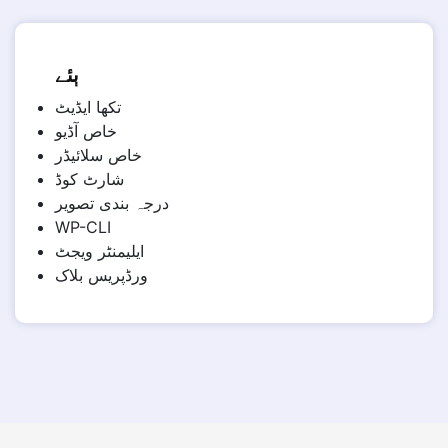
ٻئے
تکھا ایڈیٹ
خاص آڈیو
خاص سلائیڈر
شارٹ کوڈ
درجہ بندی تصویر
WP-CLI
ایلیمنٹر ویجٹ
ورڈپریس بلاک