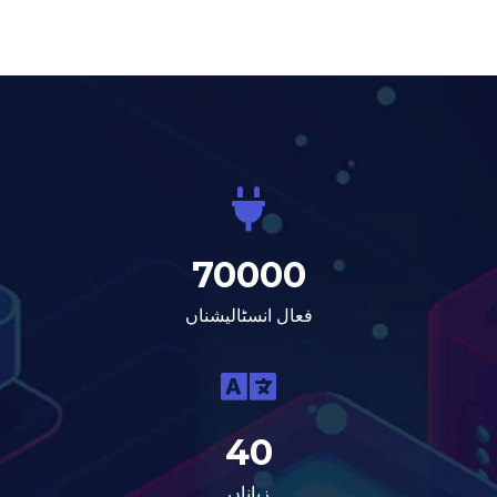
70000
فعال انسٹالیشناں
40
زباناں