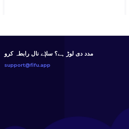
مدد دی لوڑ ہے؟ ساݙے نال رابطہ کرو
support@fifu.app