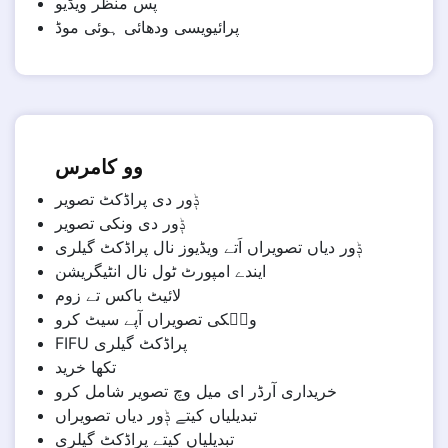
پس منظر ویڈیو
پرائیویسی ودھائی ہوئی موڈ
وو کامرس
ݙور دی پراڈکٹ تصویر
ݙور دی ونکی تصویر
ݙور دیاں تصویراں اَتے ویڈیوز نال پراڈکٹ گیلری
ایندے امپورٹ ٹول نال انٹیگریشن
لائیٹ باکس تے زوم
ون٘کی تصویراں آپے سیٹ کرو
FIFU پراڈکٹ گیلری
تکھا خرید
خریداری آرڈر ای میل وچ تصویر شامل کرو
تبدیلیاں کیتے ݙور دیاں تصویراں
تبدیلیاں کیتے پراڈکٹ گیلری