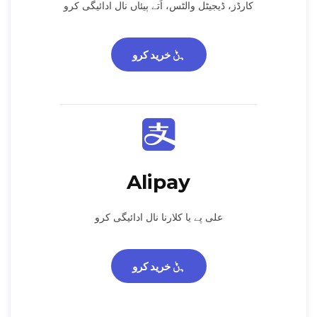
کارڈز، ڈیجیٹل والٹس، اَتے ٻیئاں نال ادائیگی کرو
ہݨ خرید کرو
Alipay
علی پے یا کلارنا نال ادائیگی کرو
ہݨ خرید کرو