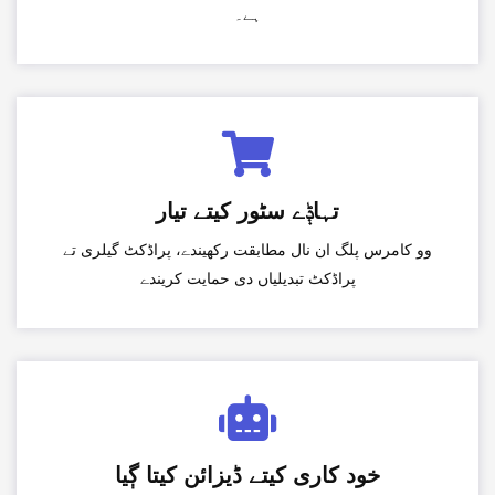
ہے۔
تہاݙے سٹور کیتے تیار
وو کامرس پلگ ان نال مطابقت رکھیندے، پراڈکٹ گیلری تے
پراڈکٹ تبدیلیاں دی حمایت کریندے
خود کاری کیتے ڈیزائن کیتا ڳیا