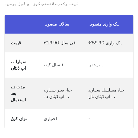
کیتے وکھرے لائسنس کیز دی لوڑ ہوسی۔
ہک واری منصوبہ
سالانہ منصوبہ
€89.90 ہک واری
€29.90 فی سال
قیمت
سہارا تے
ہمیشاں
١ سال کیتے
اپ ڈیٹاں
مدت دے
جیا، مسلسل سہارے
جیا، بغیر سہارے
بعد
تے اپ ڈیٹاں نال
تے اپ ڈیٹاں دے
استعمال
نواں کرݨ
اختیاری
-