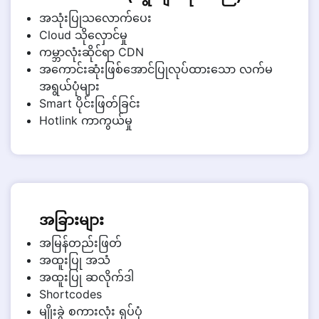
အသုံးပြုသလောက်ပေး
Cloud သိုလှောင်မှု
ကမ္ဘာလုံးဆိုင်ရာ CDN
အကောင်းဆုံးဖြစ်အောင်ပြုလုပ်ထားသော လက်မ
အရွယ်ပုံများ
Smart ပိုင်းဖြတ်ခြင်း
Hotlink ကာကွယ်မှု
အခြားများ
အမြန်တည်းဖြတ်
အထူးပြု အသံ
အထူးပြု ဆလိုက်ဒါ
Shortcodes
မျိုးခွဲ စကားလုံး ရုပ်ပုံ