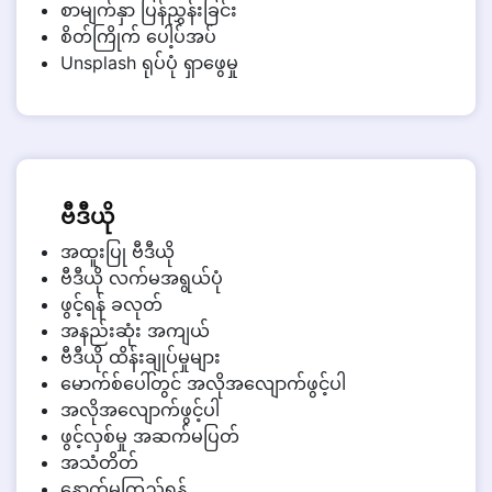
စာမျက်နှာ ပြန်ညွှန်းခြင်း
စိတ်ကြိုက် ပေါ့ပ်အပ်
Unsplash ရုပ်ပုံ ရှာဖွေမှု
ဗီဒီယို
အထူးပြု ဗီဒီယို
ဗီဒီယို လက်မအရွယ်ပုံ
ဖွင့်ရန် ခလုတ်
အနည်းဆုံး အကျယ်
ဗီဒီယို ထိန်းချုပ်မှုများ
မောက်စ်ပေါ်တွင် အလိုအလျောက်ဖွင့်ပါ
အလိုအလျောက်ဖွင့်ပါ
ဖွင့်လှစ်မှု အဆက်မပြတ်
အသံတိတ်
နောက်မှကြည့်ရန်