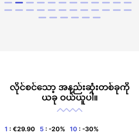
လိုင်စင်သော့ အနည်းဆုံးတစ်ခုကို
ယခု ဝယ်ယူပါ။
1
: €29.90
5
: -20%
10
: -30%