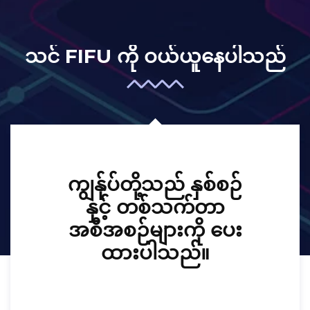
သင် FIFU ကို ဝယ်ယူနေပါသည်
ကျွန်ုပ်တို့သည် နှစ်စဉ်
နှင့် တစ်သက်တာ
အစီအစဉ်များကို ပေး
ထားပါသည်။