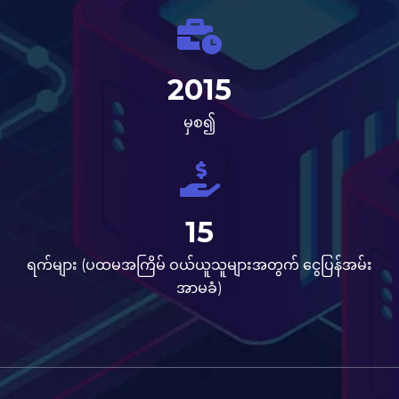
2015
မှစ၍
15
ရက်များ (ပထမအကြိမ် ဝယ်ယူသူများအတွက် ငွေပြန်အမ်း
အာမခံ)