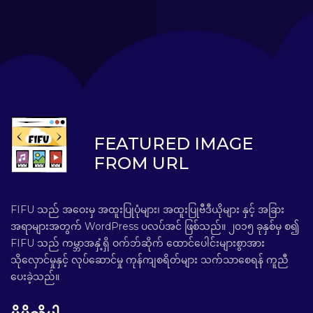
FEATURED IMAGE
FROM URL
FIFU သည် အဝေးမှ အထူးပြုပုံများ၊ အထူးပြုဗီဒီယိုများ နှင့် အခြား
အရာများအတွက် WordPress ပလပ်အင် ဖြစ်သည်။ ၂၀၁၅ ခုနှစ်မှ စ၍
FIFU သည် ကမ္ဘာအနှံ့ရှိ ဝက်ဘ်ဆိုက် ထောင်ပေါင်းများစွာအား
သိုလှောင်မှုနှင့် လုပ်ဆောင်မှု ကုန်ကျစရိတ်များ သက်သာစေရန် ကူညီ
ပေးခဲ့သည်။