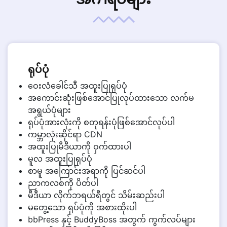
ရုပ်ပုံ
ဝေးလံခေါင်သီ အထူးပြုရုပ်ပုံ
အကောင်းဆုံးဖြစ်အောင်ပြုလုပ်ထားသော လက်မ
အရွယ်ပုံများ
ရုပ်ပုံအားလုံးကို စတုရန်းပုံဖြစ်အောင်လုပ်ပါ
ကမ္ဘာလုံးဆိုင်ရာ CDN
အထူးပြုမီဒီယာကို ဝှက်ထားပါ
မူလ အထူးပြုရုပ်ပုံ
စာမူ အကြောင်းအရာကို ပြင်ဆင်ပါ
ညာကလစ်ကို ပိတ်ပါ
မီဒီယာ လိုက်ဘရယ်ရီတွင် သိမ်းဆည်းပါ
မတွေ့သော ရုပ်ပုံကို အစားထိုးပါ
bbPress နှင့် BuddyBoss အတွက် ကွက်လပ်များ