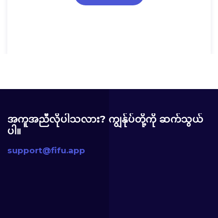
အကူအညီလိုပါသလား? ကျွန်ုပ်တို့ကို ဆက်သွယ်
ပါ။
support@fifu.app