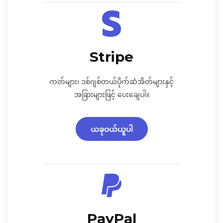
Stripe
ကတ်များ၊ ဒစ်ဂျစ်တယ်ပိုက်ဆံအိတ်များနှင့်
အခြားများဖြင့် ပေးချေပါ။
ယခုဝယ်ယူပါ
PayPal