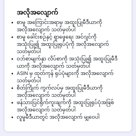
အလိုအလျောက်
စာမူ အကြောင်းအရာမှ အထူးပြုမီဒီယာကို
အလိုအလျောက် သတ်မှတ်ပါ
စာမူ ခေါင်းစဉ်နှင့် ရှာဖွေရေး အင်ဂျင်ကို
အသုံးပြု၍ အထူးပြုရုပ်ပုံကို အလိုအလျောက်
သတ်မှတ်ပါ
ဝဘ်စာမျက်နှာ လိပ်စာကို အသုံးပြု၍ အထူးပြုမီဒီ
ယာကို အလိုအလျောက် သတ်မှတ်ပါ
ASIN မှ ထုတ်ကုန် ရုပ်ပုံများကို အလိုအလျောက်
သတ်မှတ်ပါ
စိတ်ကြိုက် ကွက်လပ်မှ အထူးပြုမီဒီယာကို
အလိုအလျောက် သတ်မှတ်ပါ
ဖန်သားပြင်ရိုက်ကူးချက်ကို အထူးပြုရုပ်ပုံအဖြစ်
အလိုအလျောက် သတ်မှတ်ပါ
လူမှုမီဒီယာတွင် အလိုအလျောက် မျှဝေပါ