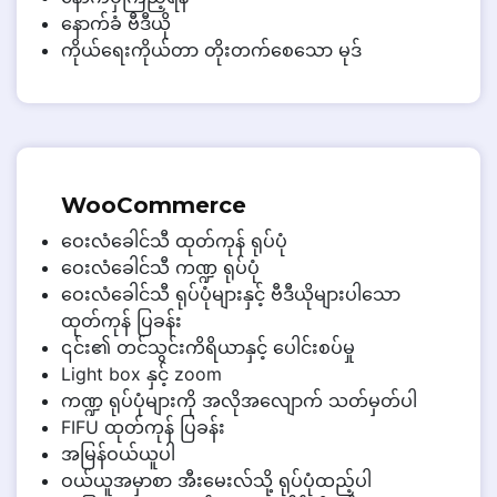
နောက်ခံ ဗီဒီယို
ကိုယ်ရေးကိုယ်တာ တိုးတက်စေသော မုဒ်
WooCommerce
ဝေးလံခေါင်သီ ထုတ်ကုန် ရုပ်ပုံ
ဝေးလံခေါင်သီ ကဏ္ဍ ရုပ်ပုံ
ဝေးလံခေါင်သီ ရုပ်ပုံများနှင့် ဗီဒီယိုများပါသော
ထုတ်ကုန် ပြခန်း
၎င်း၏ တင်သွင်းကိရိယာနှင့် ပေါင်းစပ်မှု
Light box နှင့် zoom
ကဏ္ဍ ရုပ်ပုံများကို အလိုအလျောက် သတ်မှတ်ပါ
FIFU ထုတ်ကုန် ပြခန်း
အမြန်ဝယ်ယူပါ
ဝယ်ယူအမှာစာ အီးမေးလ်သို့ ရုပ်ပုံထည့်ပါ