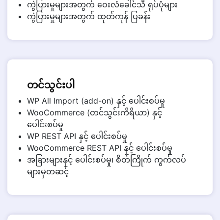
ကွဲပြားမှုများအတွက် ဝေးလံခေါင်သီ ရုပ်ပုံများ
ကွဲပြားမှုများအတွက် ထုတ်ကုန် ပြခန်း
တင်သွင်းပါ
WP All Import (add-on) နှင့် ပေါင်းစပ်မှု
WooCommerce (တင်သွင်းကိရိယာ) နှင့်
ပေါင်းစပ်မှု
WP REST API နှင့် ပေါင်းစပ်မှု
WooCommerce REST API နှင့် ပေါင်းစပ်မှု
အခြားများနှင့် ပေါင်းစပ်မှု၊ စိတ်ကြိုက် ကွက်လပ်
များမှတဆင့်