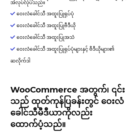
အလုပ်လုပ်သည်။
ဝေးလံခေါင်သီ အထူးပြုရုပ်ပုံ
ဝေးလံခေါင်သီ အထူးပြုဗီဒီယို
ဝေးလံခေါင်သီ အထူးပြုအသံ
ဝေးလံခေါင်သီ အထူးပြုရုပ်ပုံများနှင့် ဗီဒီယိုများ၏
ဆလိုက်ဒါ
WooCommerce အတွက်၊ ၎င်း
သည် ထုတ်ကုန်ပြခန်းတွင် ဝေးလံ
ခေါင်သီမီဒီယာကိုလည်း
ထောက်ပံ့သည်။