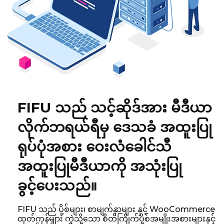
FIFU သည် သင့်ဆိုဒ်အား မီဒီယာ
လိုက်ဘရယ်ရီမှ ဒေသခံ အထူးပြု
ရုပ်ပုံအစား ဝေးလံခေါင်သီ
အထူးပြုမီဒီယာကို အသုံးပြု
ခွင့်ပေးသည်။
FIFU သည် ပို့စ်များ၊ စာမျက်နှာများ နှင့် WooCommerce
ထုတ်ကုန်များ ကဲ့သို့သော စိတ်ကြိုက်ပို့စ်အမျိုးအစားများနှင့်