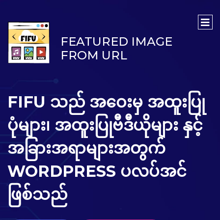
FEATURED IMAGE
FROM URL
FIFU သည် အဝေးမှ အထူးပြု
ပုံများ၊ အထူးပြုဗီဒီယိုများ နှင့်
အခြားအရာများအတွက်
WORDPRESS ပလပ်အင်
ဖြစ်သည်