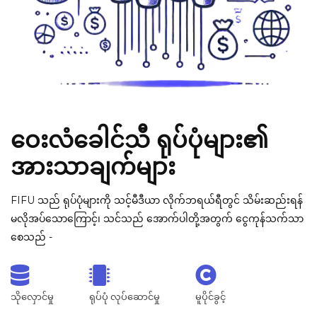
ဝေးလံခေါင်သီ ရုပ်ပုံများ၏
အားသာချက်များ
FIFU သည် ရုပ်ပုံများကို သင့်မီဒီယာ လိုက်ဘရယ်ရီတွင် သိမ်းဆည်းရန်
မလိုအပ်သောကြောင့်၊ သင်သည် အောက်ပါတို့အတွက် ငွေကုန်သက်သာ
စေသည် -
သိုလှောင်မှု
ရုပ်ပုံ လုပ်ဆောင်မှု
မူပိုင်ခွင့်