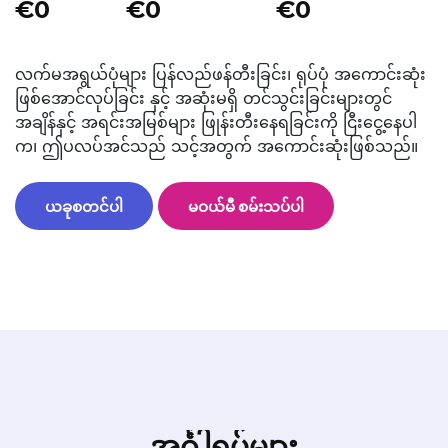
€0
€0
€0
လက်မအရွယ်ပုံများ ပြန်လည်ဖန်တီးခြင်း၊ ရုပ်ပုံ အကောင်းဆုံး
ဖြစ်အောင်လုပ်ခြင်း နှင့် အဆုံးမရှိ တင်သွင်းခြင်းများတွင်
အချိန်နှင့် အရင်းအမြစ်များ ဖြုန်းတီးနေရခြင်းကို ငြီးငွေ့နေပါ
က၊ ဤပလပ်အင်သည် သင့်အတွက် အကောင်းဆုံးဖြစ်သည်။
ယခုစတင်ပါ
မဝယ်မီ စမ်းသပ်ပါ
အင်္ဂါရပ်များ