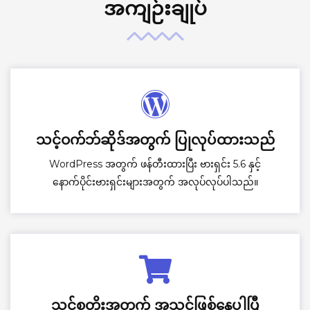
အကျဉ်းချုပ်
သင့်ဝက်ဘ်ဆိုဒ်အတွက် ပြုလုပ်ထားသည်
WordPress အတွက် ဖန်တီးထားပြီး ဗားရှင်း 5.6 နှင့်
နောက်ပိုင်းဗားရှင်းများအတွက် အလုပ်လုပ်ပါသည်။
သင့်စတိုးအတွက် အသင့်ဖြစ်နေပါပြီ