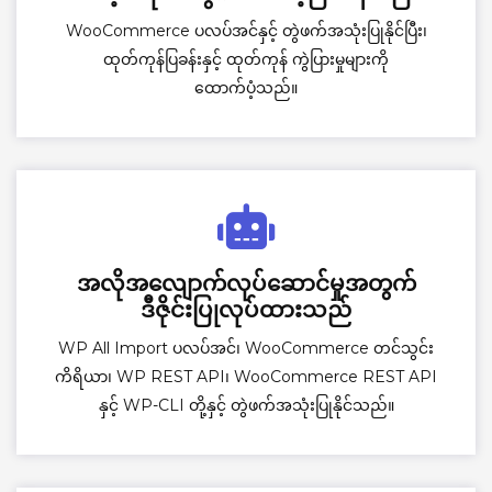
WooCommerce ပလပ်အင်နှင့် တွဲဖက်အသုံးပြုနိုင်ပြီး၊
ထုတ်ကုန်ပြခန်းနှင့် ထုတ်ကုန် ကွဲပြားမှုများကို
ထောက်ပံ့သည်။
အလိုအလျောက်လုပ်ဆောင်မှုအတွက်
ဒီဇိုင်းပြုလုပ်ထားသည်
WP All Import ပလပ်အင်၊ WooCommerce တင်သွင်း
ကိရိယာ၊ WP REST API၊ WooCommerce REST API
နှင့် WP-CLI တို့နှင့် တွဲဖက်အသုံးပြုနိုင်သည်။