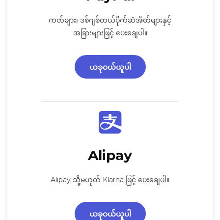
ကတ်များ၊ ဒစ်ဂျစ်တယ်ပိုက်ဆံအိတ်များနှင့်
အခြားများဖြင့် ပေးချေပါ။
ယခုဝယ်ယူပါ
Alipay
Alipay သို့မဟုတ် Klarna ဖြင့် ပေးချေပါ။
ယခုဝယ်ယူပါ