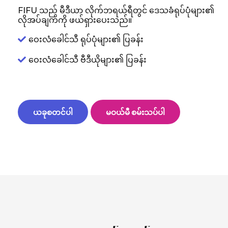
FIFU သည် မီဒီယာ လိုက်ဘရယ်ရီတွင် ဒေသခံရုပ်ပုံများ၏
လိုအပ်ချက်ကို ဖယ်ရှားပေးသည်။
ဝေးလံခေါင်သီ ရုပ်ပုံများ၏ ပြခန်း
ဝေးလံခေါင်သီ ဗီဒီယိုများ၏ ပြခန်း
ယခုစတင်ပါ
မဝယ်မီ စမ်းသပ်ပါ