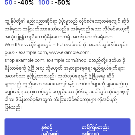
50
: -40%
100
: -50%
ကျွန်ုပ်တို့၏ နည်းပညာဆိုင်ရာ ပံ့ပိုးမှုသည် လိုင်စင်သော့တစ်ခုလျှင် ဆိုဒ်
တစ်ခုသာ ကန့်သတ်ထားသော်လည်း၊ တစ်ခုတည်းသော လိုင်စင်သော့ကို
အသုံးပြု၍ တူညီသောဒိုမိန်းအောက်ရှိ အကန့်အသတ်မရှိသော
WordPress ဆိုဒ်များတွင် FIFU ပလပ်အင်ကို အသက်သွင်းနိုင်သည်။
ဥပမာ - example.com, www.example.com,
shop.example.com, example.com/shop, စသည်တို့။ ဒုတိယ ဒို
မိန်းတစ်ခုကို ဖွံ့ဖြိုးရေး သို့မဟုတ် အမှားရှာဖွေရေး ရည်ရွယ်ချက်များ
အတွက်သာ ခွင့်ပြုထားသည်။ ထုတ်လုပ်ရေးနှင့် ဖွံ့ဖြိုးရေး ဆိုဒ်
များသည် တူညီသော အခင်းအကျင်းနှင့် ပလပ်အင်များကို မျှဝေမည်ဟု
မျှော်လင့်ရသည်။ သင့်တွင် မတူညီသော ဒိုမိန်းများပေါ်တွင် ဆိုဒ်များစွာရှိ
ပါက၊ ဒိုမိန်းတစ်ခုစီအတွက် သီးခြားလိုင်စင်သော့များ လိုအပ်မည်
ဖြစ်သည်။
နှစ်စဉ်
တစ်ကြိမ်တည်း
အစီအစဉ်
အစီအစဉ်