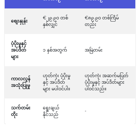
€၂၉.၉၀ တစ်
€၈၉.၉၀ တစ်ကြိမ်
စျေးနှုန်း
နှစ်လျှင်
တည်း
ပံ့ပိုးမှုနှင့်
အပ်ဒိတ်
၁ နှစ်အတွက်
အမြဲတမ်း
များ
ဟုတ်ကဲ့၊ ပံ့ပိုးမှု
ဟုတ်ကဲ့၊ အဆက်မပြတ်
ကာလလွန်
နှင့် အပ်ဒိတ်
ပံ့ပိုးမှုနှင့် အပ်ဒိတ်များ
အသုံးပြုမှု
များ မပါဝင်ပါ။
ပါဝင်သည်။
သက်တမ်း
ရွေးချယ်
-
တိုး
နိုင်သည်