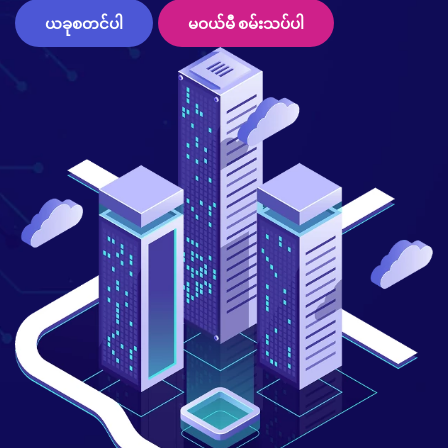
ယခုစတင်ပါ
မဝယ်မီ စမ်းသပ်ပါ