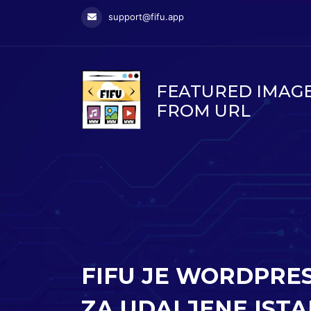
support@fifu.app
FEATURED IMAG
FROM URL
FIFU JE WORDPRE
ZA UDALJENE IST