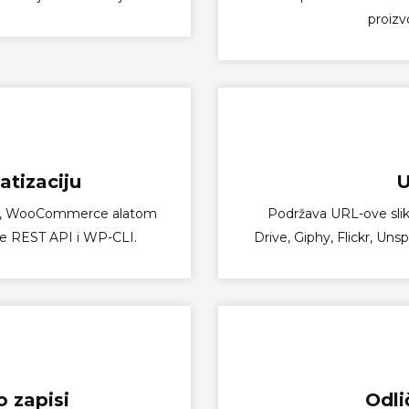
proizvo
atizaciju
U
om, WooCommerce alatom
Podržava URL-ove slika
 REST API i WP-CLI.
Drive, Giphy, Flickr, Un
o zapisi
Odli