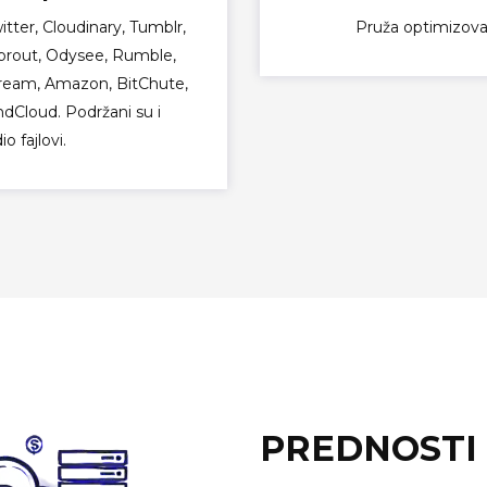
ter, Cloudinary, Tumblr,
Pruža optimizova
Sprout, Odysee, Rumble,
tream, Amazon, BitChute,
ndCloud. Podržani su i
io fajlovi.
PREDNOSTI 