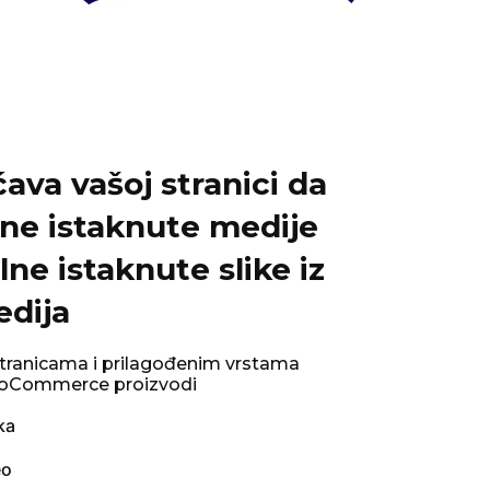
va vašoj stranici da
jene istaknute medije
ne istaknute slike iz
edija
 stranicama i prilagođenim vrstama
ooCommerce proizvodi
ka
eo