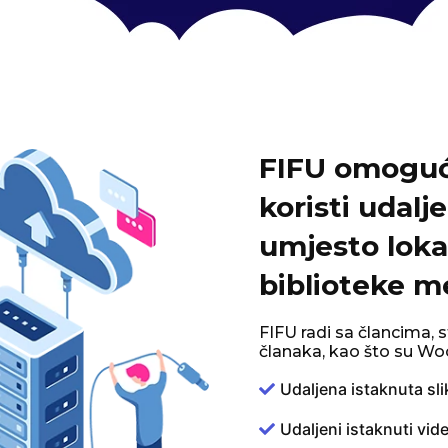
FIFU omoguća
koristi udal
umjesto lokal
biblioteke m
FIFU radi sa člancima,
članaka, kao što su W
Udaljena istaknuta sli
Udaljeni istaknuti vid