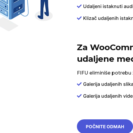
Udaljeni istaknuti aud
Klizač udaljenih istakn
Za WooComme
udaljene medi
FIFU eliminiše potrebu 
Galerija udaljenih slik
Galerija udaljenih vid
POČNITE ODMAH