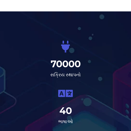
70000
સક્રિય સ્થાપનો
40
ભાષાઓ