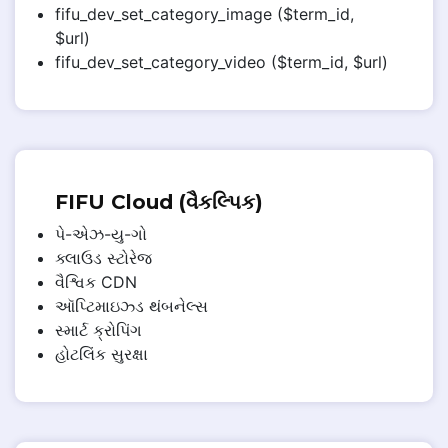
fifu_dev_set_category_image ($term_id,
$url)
fifu_dev_set_category_video ($term_id, $url)
FIFU Cloud (વૈકલ્પિક)
પે-એઝ-યુ-ગો
ક્લાઉડ સ્ટોરેજ
વૈશ્વિક CDN
ઑપ્ટિમાઇઝ્ડ થંબનેલ્સ
સ્માર્ટ ક્રોપિંગ
હોટલિંક સુરક્ષા