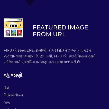
FEATURED IMAGE
FROM URL
FIFU એ દૂરસ્થ ફીચર્ડ છબીઓ, ફીચર્ડ વિડિઓઝ અને વધુ માટેનું
WordPress પ્લગઇન છે. 2015 થી, FIFU એ હજારો વેબસાઇટ્સને
સ્ટોરેજ અને પ્રોસેસિંગ પર નાણાં બચાવવામાં મદદ કરી છે.
વધુ જાણો
વિશે
વિહંગાવલોકન
લાભ