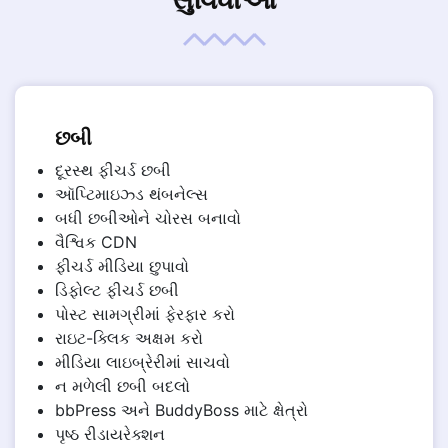
છબી
દૂરસ્થ ફીચર્ડ છબી
ઑપ્ટિમાઇઝ્ડ થંબનેલ્સ
બધી છબીઓને ચોરસ બનાવો
વૈશ્વિક CDN
ફીચર્ડ મીડિયા છુપાવો
ડિફોલ્ટ ફીચર્ડ છબી
પોસ્ટ સામગ્રીમાં ફેરફાર કરો
રાઇટ-ક્લિક અક્ષમ કરો
મીડિયા લાઇબ્રેરીમાં સાચવો
ન મળેલી છબી બદલો
bbPress અને BuddyBoss માટે ક્ષેત્રો
પૃષ્ઠ રીડાયરેક્શન