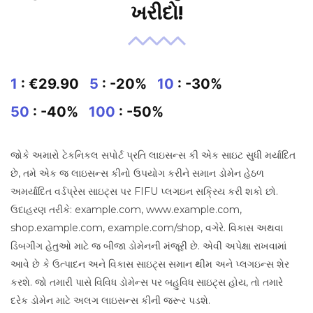
ખરીદો!
1
: €29.90
5
: -20%
10
: -30%
50
: -40%
100
: -50%
જોકે અમારો ટેકનિકલ સપોર્ટ પ્રતિ લાઇસન્સ કી એક સાઇટ સુધી મર્યાદિત
છે, તમે એક જ લાઇસન્સ કીનો ઉપયોગ કરીને સમાન ડોમેન હેઠળ
અમર્યાદિત વર્ડપ્રેસ સાઇટ્સ પર FIFU પ્લગઇન સક્રિય કરી શકો છો.
ઉદાહરણ તરીકે: example.com, www.example.com,
shop.example.com, example.com/shop, વગેરે. વિકાસ અથવા
ડિબગીંગ હેતુઓ માટે જ બીજા ડોમેનની મંજૂરી છે. એવી અપેક્ષા રાખવામાં
આવે છે કે ઉત્પાદન અને વિકાસ સાઇટ્સ સમાન થીમ અને પ્લગઇન્સ શેર
કરશે. જો તમારી પાસે વિવિધ ડોમેન્સ પર બહુવિધ સાઇટ્સ હોય, તો તમારે
દરેક ડોમેન માટે અલગ લાઇસન્સ કીની જરૂર પડશે.