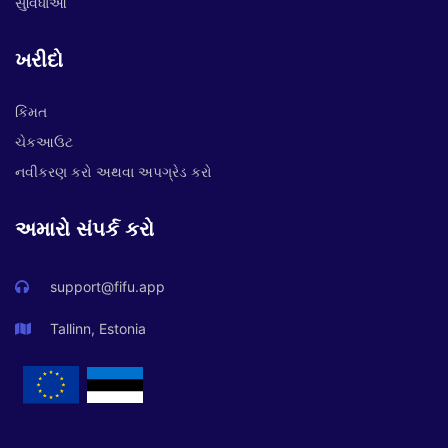
સુવિધાઓ
ખરીદો
કિંમત
ચેકઆઉટ
નવીકરણ કરો અથવા અપગ્રેડ કરો
અમારો સંપર્ક કરો
support@fifu.app
Tallinn, Estonia