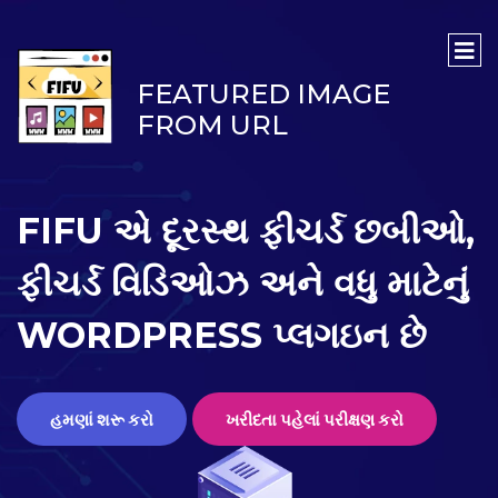
FEATURED IMAGE
FROM URL
FIFU એ દૂરસ્થ ફીચર્ડ છબીઓ,
ફીચર્ડ વિડિઓઝ અને વધુ માટેનું
WORDPRESS પ્લગઇન છે
હમણાં શરૂ કરો
ખરીદતા પહેલાં પરીક્ષણ કરો