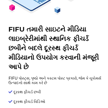
FIFU તમારી સાઇટને મીડિયા
લાઇબ્રેરીમાંથી સ્થાનિક ફીચર્ડ
છબીને બદલે દૂરસ્થ ફીચર્ડ
મીડિયાનો ઉપયોગ કરવાની મંજૂરી
આપે છે
FIFU પોસ્ટ્સ, પૃષ્ઠો અને કસ્ટમ પોસ્ટ પ્રકારો, જેમ કે વૂકોમર્સ
ઉત્પાદનો સાથે કામ કરે છે
દૂરસ્થ ફીચર્ડ છબી
દૂરસ્થ ફીચર્ડ વિડિઓ