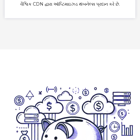
વૈશ્વિક CDN દ્વારા ઑપ્ટિમાઇઝ્ડ થંબનેલ્સ પ્રદાન કરે છે.