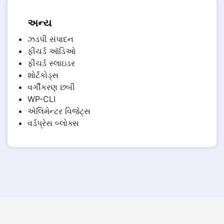
અન્ય
ઝડપી સંપાદન
ફીચર્ડ ઑડિઓ
ફીચર્ડ સ્લાઇડર
શોર્ટકોડ્સ
વર્ગીકરણ છબી
WP-CLI
એલિમેન્ટર વિજેટ્સ
વર્ડપ્રેસ બ્લોક્સ