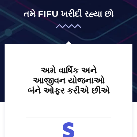
તમે FIFU ખરીદી રહ્યા છો
અમે વાર્ષિક અને
આજીવન યોજનાઓ
બંને ઓફર કરીએ છીએ