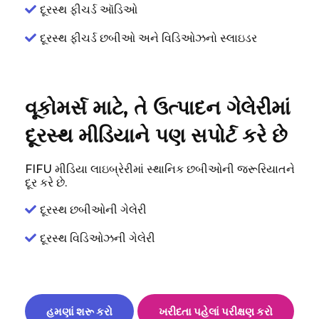
દૂરસ્થ ફીચર્ડ ઑડિઓ
દૂરસ્થ ફીચર્ડ છબીઓ અને વિડિઓઝનો સ્લાઇડર
વૂકોમર્સ માટે, તે ઉત્પાદન ગેલેરીમાં
દૂરસ્થ મીડિયાને પણ સપોર્ટ કરે છે
FIFU મીડિયા લાઇબ્રેરીમાં સ્થાનિક છબીઓની જરૂરિયાતને
દૂર કરે છે.
દૂરસ્થ છબીઓની ગેલેરી
દૂરસ્થ વિડિઓઝની ગેલેરી
હમણાં શરૂ કરો
ખરીદતા પહેલાં પરીક્ષણ કરો