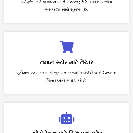
વર્ડપ્રેસ માટે બનાવેલ છે, તે સંસ્કરણ 5.6 અને તે પછીના
સંસ્કરણો સાથે સુસંગત છે.
તમારા સ્ટોર માટે તૈયાર
વૂકોમર્સ પ્લગઇન સાથે સુસંગત, ઉત્પાદન ગેલેરી અને ઉત્પાદન
ભિન્નતાઓને સપોર્ટ કરે છે.