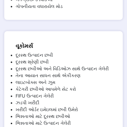
ગોપનીયતા વધારાયેલ મોડ
વૂકોમર્સ
દૂરસ્થ ઉત્પાદન છબી
દૂરસ્થ શ્રેણી છબી
દૂરસ્થ છબીઓ અને વિડિઓઝ સાથે ઉત્પાદન ગેલેરી
તેના આયાત સાધન સાથે એકીકરણ
લાઇટબોક્સ અને ઝૂમ
કેટેગરી છબીઓ આપમેળે સેટ કરો
FIFU ઉત્પાદન ગેલેરી
ઝડપી ખરીદી
ખરીદી ઓર્ડર ઇમેઇલમાં છબી ઉમેરો
ભિન્નતાઓ માટે દૂરસ્થ છબીઓ
ભિન્નતાઓ માટે ઉત્પાદન ગેલેરી