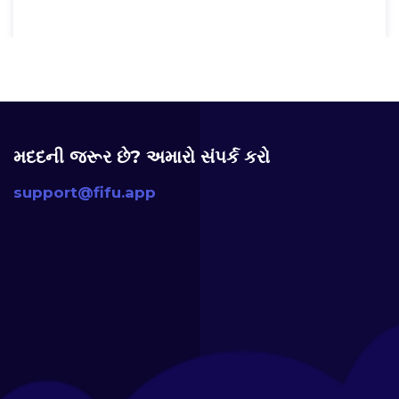
મદદની જરૂર છે? અમારો સંપર્ક કરો
support@fifu.app