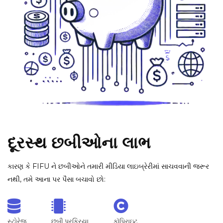
દૂરસ્થ છબીઓના લાભ
કારણ કે FIFU ને છબીઓને તમારી મીડિયા લાઇબ્રેરીમાં સાચવવાની જરૂર
નથી, તમે આના પર પૈસા બચાવો છો:
સ્ટોરેજ
છબી પ્રક્રિયા
કૉપિરાઇટ