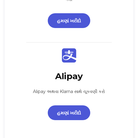
હમણાં ખરીદો
Alipay
Alipay અથવા Klarna સાથે ચૂકવણી કરો
હમણાં ખરીદો