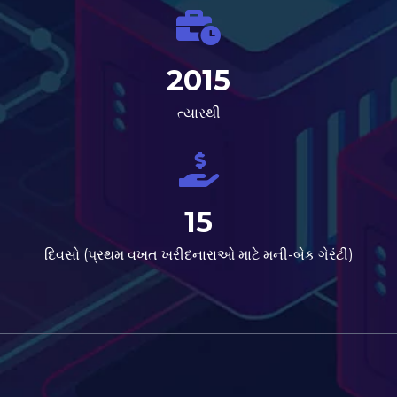
2015
ત્યારથી
15
દિવસો (પ્રથમ વખત ખરીદનારાઓ માટે મની-બેક ગેરંટી)