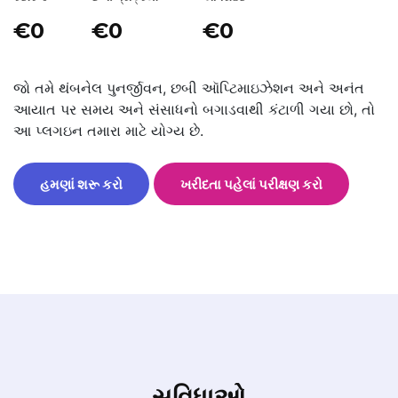
€0
€0
€0
જો તમે થંબનેલ પુનર્જીવન, છબી ઑપ્ટિમાઇઝેશન અને અનંત
આયાત પર સમય અને સંસાધનો બગાડવાથી કંટાળી ગયા છો, તો
આ પ્લગઇન તમારા માટે યોગ્ય છે.
હમણાં શરૂ કરો
ખરીદતા પહેલાં પરીક્ષણ કરો
સુવિધાઓ