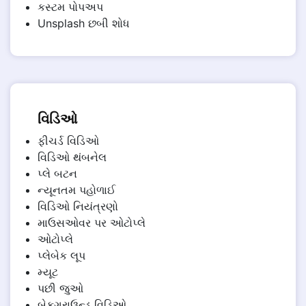
કસ્ટમ પોપઅપ
Unsplash છબી શોધ
વિડિઓ
ફીચર્ડ વિડિઓ
વિડિઓ થંબનેલ
પ્લે બટન
ન્યૂનતમ પહોળાઈ
વિડિઓ નિયંત્રણો
માઉસઓવર પર ઓટોપ્લે
ઓટોપ્લે
પ્લેબેક લૂપ
મ્યૂટ
પછી જુઓ
બેકગ્રાઉન્ડ વિડિઓ