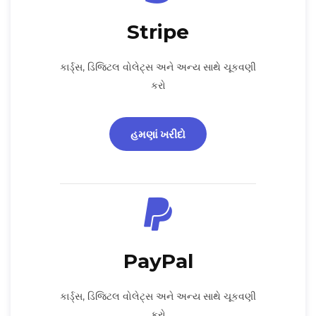
Stripe
કાર્ડ્સ, ડિજિટલ વોલેટ્સ અને અન્ય સાથે ચૂકવણી
કરો
હમણાં ખરીદો
PayPal
કાર્ડ્સ, ડિજિટલ વોલેટ્સ અને અન્ય સાથે ચૂકવણી
કરો