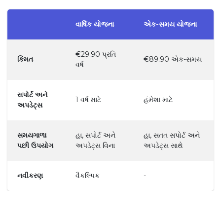
વાર્ષિક યોજના
એક-સમય યોજના
€29.90 પ્રતિ
કિંમત
€89.90 એક-સમય
વર્ષ
સપોર્ટ અને
1 વર્ષ માટે
હંમેશા માટે
અપડેટ્સ
સમયગાળા
હા, સપોર્ટ અને
હા, સતત સપોર્ટ અને
પછી ઉપયોગ
અપડેટ્સ વિના
અપડેટ્સ સાથે
નવીકરણ
વૈકલ્પિક
-