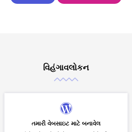
વિહંગાવલોકન
તમારી વેબસાઇટ માટે બનાવેલ