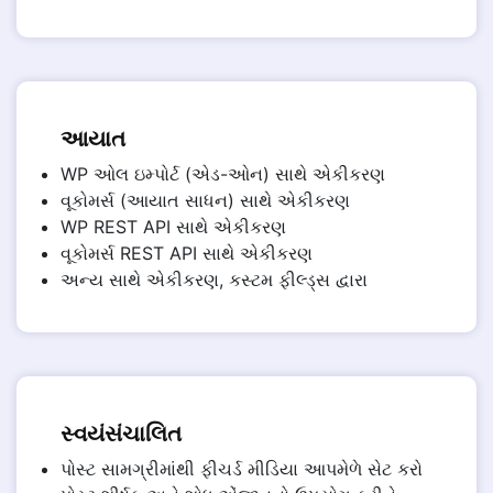
આયાત
WP ઓલ ઇમ્પોર્ટ (એડ-ઓન) સાથે એકીકરણ
વૂકોમર્સ (આયાત સાધન) સાથે એકીકરણ
WP REST API સાથે એકીકરણ
વૂકોમર્સ REST API સાથે એકીકરણ
અન્ય સાથે એકીકરણ, કસ્ટમ ફીલ્ડ્સ દ્વારા
સ્વયંસંચાલિત
પોસ્ટ સામગ્રીમાંથી ફીચર્ડ મીડિયા આપમેળે સેટ કરો