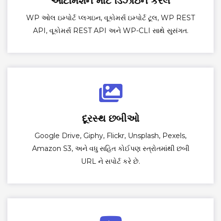
ઓટોમેશન માટે ડિઝાઇન કરેલ
WP ઓલ ઇમ્પોર્ટ પ્લગઇન, વૂકોમર્સ ઇમ્પોર્ટ ટૂલ, WP REST
API, વૂકોમર્સ REST API અને WP-CLI સાથે સુસંગત.
દૂરસ્થ છબીઓ
Google Drive, Giphy, Flickr, Unsplash, Pexels,
Amazon S3, અને વધુ સહિત કોઈપણ સ્ત્રોતમાંથી છબી
URL ને સપોર્ટ કરે છે.