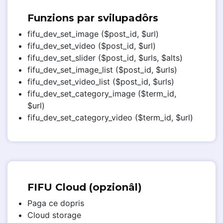
Funzions par svilupadôrs
fifu_dev_set_image ($post_id, $url)
fifu_dev_set_video ($post_id, $url)
fifu_dev_set_slider ($post_id, $urls, $alts)
fifu_dev_set_image_list ($post_id, $urls)
fifu_dev_set_video_list ($post_id, $urls)
fifu_dev_set_category_image ($term_id,
$url)
fifu_dev_set_category_video ($term_id, $url)
FIFU Cloud (opzionâl)
Paga ce dopris
Cloud storage