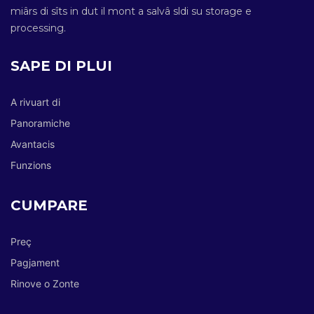
miârs di sîts in dut il mont a salvâ sldi su storage e
processing.
SAPE DI PLUI
A rivuart di
Panoramiche
Avantacis
Funzions
CUMPARE
Preç
Pagjament
Rinove o Zonte