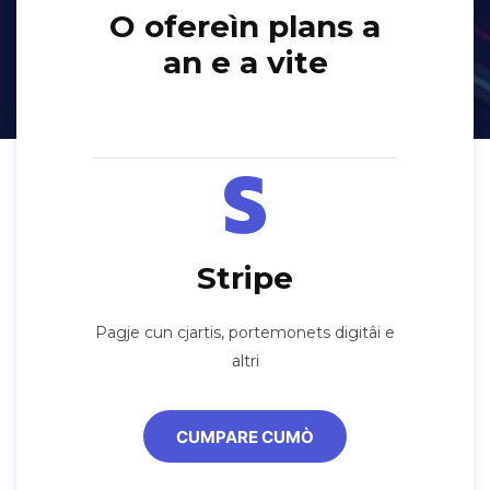
O ofereìn plans a
an e a vite
Stripe
Pagje cun cjartis, portemonets digitâi e
altri
CUMPARE CUMÒ