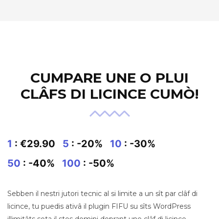
CUMPARE UNE O PLUI
CLÂFS DI LICINCE CUMÒ!
1
: €29.90
5
: -20%
10
: -30%
50
: -40%
100
: -50%
Sebben il nestri jutori tecnic al si limite a un sît par clâf di
licince, tu puedis ativâ il plugin FIFU su sîts WordPress