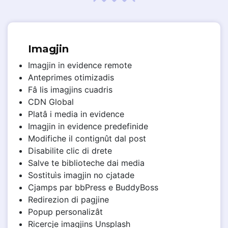
Imagjin
Imagjin in evidence remote
Anteprimes otimizadis
Fâ lis imagjins cuadris
CDN Global
Platâ i media in evidence
Imagjin in evidence predefinide
Modifiche il contignût dal post
Disabilite clic di drete
Salve te biblioteche dai media
Sostituìs imagjin no cjatade
Cjamps par bbPress e BuddyBoss
Redirezion di pagjine
Popup personalizât
Ricercje imagjins Unsplash