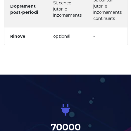
Sì, cuntun
Sì, cence
Doprament
jutori e
jutori e
post-periodi
inzornaments
inzornaments
continuâts
Rinove
opzionâl
-
70000