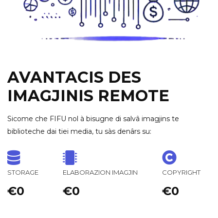
AVANTACIS DES
IMAGJINIS REMOTE
Sicome che FIFU nol à bisugne di salvâ imagjins te
biblioteche dai tiei media, tu sàs denârs su:
STORAGE
ELABORAZION IMAGJIN
COPYRIGHT
€0
€0
€0