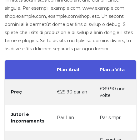
illimitâts sota il stes domini doprant une clâf di licince
singule. Par esempli: example.com, www.example.com,
shop.example.com, example.com/shop, etc. Un secont
domini al è permetût dome par fins di svilup o debug. Si
spiete che i sîts di produzion e di svilup a ànin dongje il stes
teme e plugins. Se tu às sîts multiplis su domins diviers, tu
às di vê clâfs di licince separadis par ogni domini.
Plan Anâl
Plan a Vita
€89.90 une
Preç
€29.90 par an
volte
Jutori e
Par 1 an
Par simpri
Inzornaments