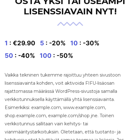
OSTA YKSI TAI USEAMPI
LISENSSIAVAIN NYT!
1
: €29.90
5
: -20%
10
: -30%
50
: -40%
100
: -50%
Vaikka tekninen tukemme rajoittuu yhteen sivustoon
lisenssiavainta kohden, voit aktivoida FIFU-lisäosan
rajattomassa määrässä WordPress-sivustoja samalla
verkkotunnuksella käyttämällä yhtä lisenssiavainta.
Esimerkiksi: example.com, www.example.com,
shop.example.com, example.com/shop jne. Toinen
verkkotunnus sallitaan vain kehitys- tai
vianmääritystarkoituksiin. Oletetaan, että tuotanto- ja