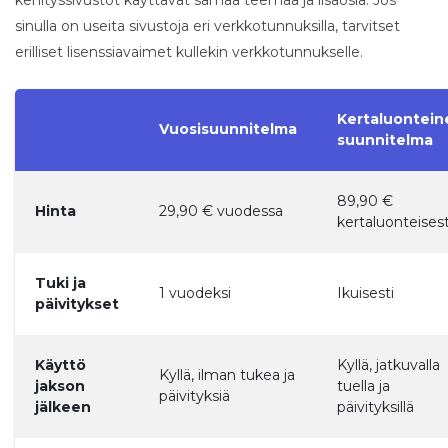
kehityssivustot käyttävät samaa teemaa ja lisäosia. Jos
sinulla on useita sivustoja eri verkkotunnuksilla, tarvitset
erilliset lisenssiavaimet kullekin verkkotunnukselle.
Kertaluontein
Vuosisuunnitelma
suunnitelma
89,90 €
Hinta
29,90 € vuodessa
kertaluonteisest
Tuki ja
1 vuodeksi
Ikuisesti
päivitykset
Käyttö
Kyllä, jatkuvalla
Kyllä, ilman tukea ja
jakson
tuella ja
päivityksiä
jälkeen
päivityksillä