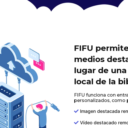
FIFU permite 
medios dest
lugar de un
local de la b
FIFU funciona con entr
personalizados, com
Imagen destacada re
Vídeo destacado rem