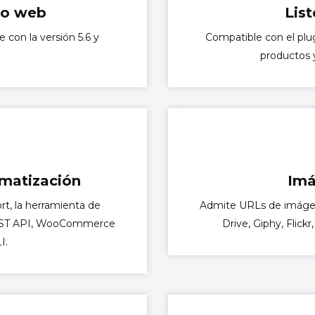
io web
List
con la versión 5.6 y
Compatible con el pl
productos y
omatización
Imá
t, la herramienta de
Admite URLs de imágene
ST API, WooCommerce
Drive, Giphy, Flick
I.