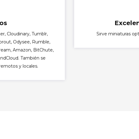
ios
Excele
r, Cloudinary, Tumblr,
Sirve miniaturas op
Sprout, Odysee, Rumble,
tream, Amazon, BitChute,
oundCloud. También se
remotos y locales.