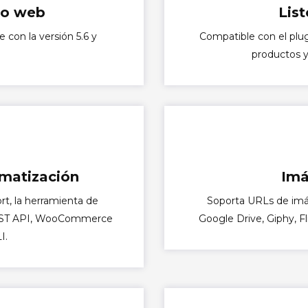
io web
List
con la versión 5.6 y
Compatible con el plu
productos y
omatización
Imá
t, la herramienta de
Soporta URLs de imá
ST API, WooCommerce
Google Drive, Giphy, F
I.