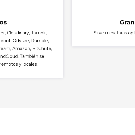
ios
Gran
r, Cloudinary, Tumblr,
Sirve miniaturas op
Sprout, Odysee, Rumble,
tream, Amazon, BitChute,
oundCloud. También se
remotos y locales.