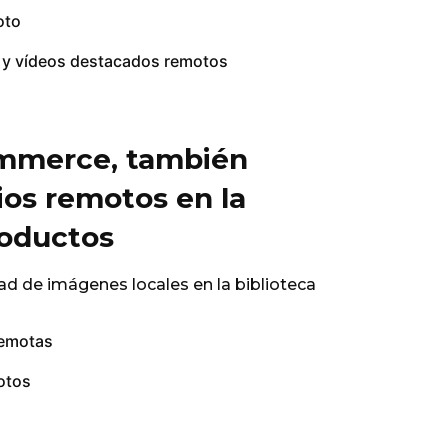
oto
 y vídeos destacados remotos
mmerce, también
os remotos en la
roductos
ad de imágenes locales en la biblioteca
remotas
otos