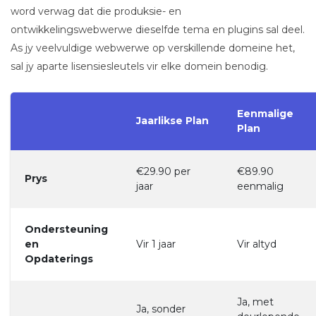
word verwag dat die produksie- en
ontwikkelingswebwerwe dieselfde tema en plugins sal deel.
As jy veelvuldige webwerwe op verskillende domeine het,
sal jy aparte lisensiesleutels vir elke domein benodig.
Eenmalige
Jaarlikse Plan
Plan
€29.90 per
€89.90
Prys
jaar
eenmalig
Ondersteuning
en
Vir 1 jaar
Vir altyd
Opdaterings
Ja, met
Ja, sonder