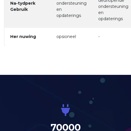
deurlopende
Na-tydperk
ondersteuning
ondersteuning
Gebruik
en
en
opdaterings
opdaterings
Her nuwing
opsioneel
-
70000