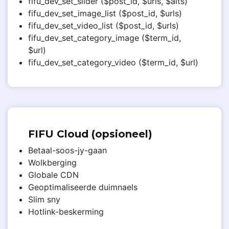
fifu_dev_set_slider ($post_id, $urls, $alts)
fifu_dev_set_image_list ($post_id, $urls)
fifu_dev_set_video_list ($post_id, $urls)
fifu_dev_set_category_image ($term_id,
$url)
fifu_dev_set_category_video ($term_id, $url)
FIFU Cloud (opsioneel)
Betaal-soos-jy-gaan
Wolkberging
Globale CDN
Geoptimaliseerde duimnaels
Slim sny
Hotlink-beskerming