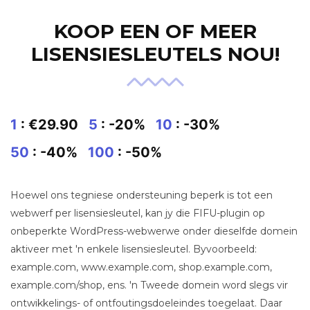
KOOP EEN OF MEER
LISENSIESLEUTELS NOU!
1
: €29.90
5
: -20%
10
: -30%
50
: -40%
100
: -50%
Hoewel ons tegniese ondersteuning beperk is tot een
webwerf per lisensiesleutel, kan jy die FIFU-plugin op
onbeperkte WordPress-webwerwe onder dieselfde domein
aktiveer met 'n enkele lisensiesleutel. Byvoorbeeld:
example.com, www.example.com, shop.example.com,
example.com/shop, ens. 'n Tweede domein word slegs vir
ontwikkelings- of ontfoutingsdoeleindes toegelaat. Daar