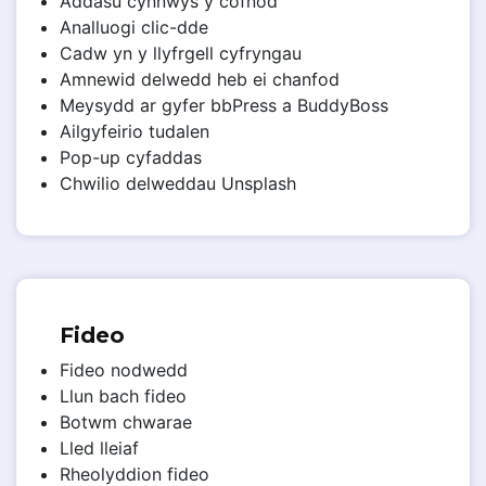
Addasu cynnwys y cofnod
Analluogi clic-dde
Cadw yn y llyfrgell cyfryngau
Amnewid delwedd heb ei chanfod
Meysydd ar gyfer bbPress a BuddyBoss
Ailgyfeirio tudalen
Pop-up cyfaddas
Chwilio delweddau Unsplash
Fideo
Fideo nodwedd
Llun bach fideo
Botwm chwarae
Lled lleiaf
Rheolyddion fideo