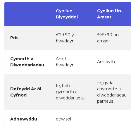
Cynllun
Cynllun Un-
Blynyddol
Amser
€29.90 y
€89.90 un-
Pris
flwyddyn
amser
Cymorth a
Am 1
Am byth
Diweddariadau
flwyddyn
Ie, gyda
Ie, heb
Defnydd Ar ôl
chymorth a
gymorth a
Cyfnod
diweddariadau
diweddariadau
parhaus
Adnewyddu
dewisol
-