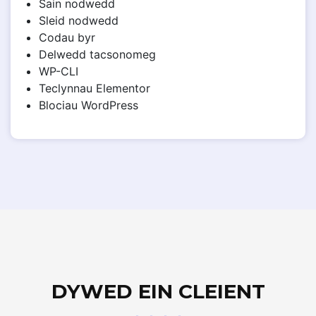
Sain nodwedd
Sleid nodwedd
Codau byr
Delwedd tacsonomeg
WP-CLI
Teclynnau Elementor
Blociau WordPress
DYWED EIN CLEIENT