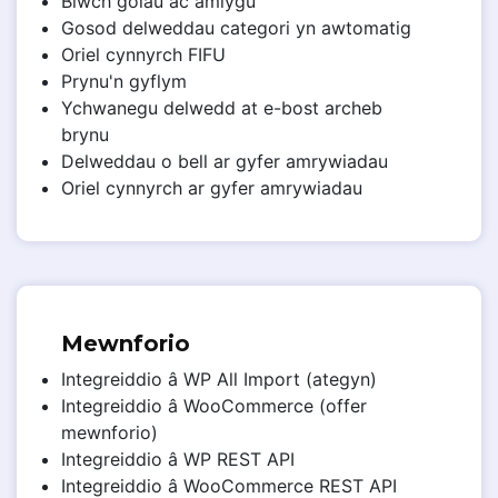
Blwch golau ac amlygu
Gosod delweddau categori yn awtomatig
Oriel cynnyrch FIFU
Prynu'n gyflym
Ychwanegu delwedd at e-bost archeb
brynu
Delweddau o bell ar gyfer amrywiadau
Oriel cynnyrch ar gyfer amrywiadau
Mewnforio
Integreiddio â WP All Import (ategyn)
Integreiddio â WooCommerce (offer
mewnforio)
Integreiddio â WP REST API
Integreiddio â WooCommerce REST API