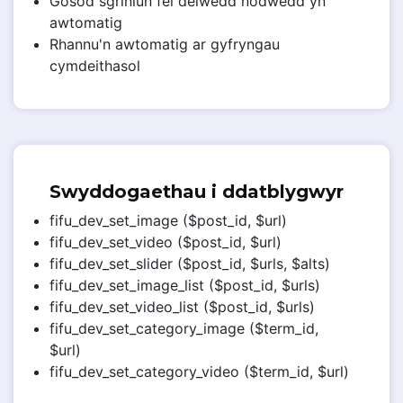
Gosod sgrinlun fel delwedd nodwedd yn
awtomatig
Rhannu'n awtomatig ar gyfryngau
cymdeithasol
Swyddogaethau i ddatblygwyr
fifu_dev_set_image ($post_id, $url)
fifu_dev_set_video ($post_id, $url)
fifu_dev_set_slider ($post_id, $urls, $alts)
fifu_dev_set_image_list ($post_id, $urls)
fifu_dev_set_video_list ($post_id, $urls)
fifu_dev_set_category_image ($term_id,
$url)
fifu_dev_set_category_video ($term_id, $url)