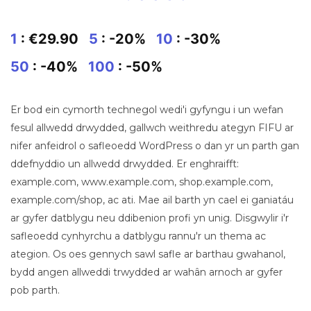
1
: €29.90
5
: -20%
10
: -30%
50
: -40%
100
: -50%
Er bod ein cymorth technegol wedi'i gyfyngu i un wefan
fesul allwedd drwydded, gallwch weithredu ategyn FIFU ar
nifer anfeidrol o safleoedd WordPress o dan yr un parth gan
ddefnyddio un allwedd drwydded. Er enghraifft:
example.com, www.example.com, shop.example.com,
example.com/shop, ac ati. Mae ail barth yn cael ei ganiatáu
ar gyfer datblygu neu ddibenion profi yn unig. Disgwylir i'r
safleoedd cynhyrchu a datblygu rannu'r un thema ac
ategion. Os oes gennych sawl safle ar barthau gwahanol,
bydd angen allweddi trwydded ar wahân arnoch ar gyfer
pob parth.