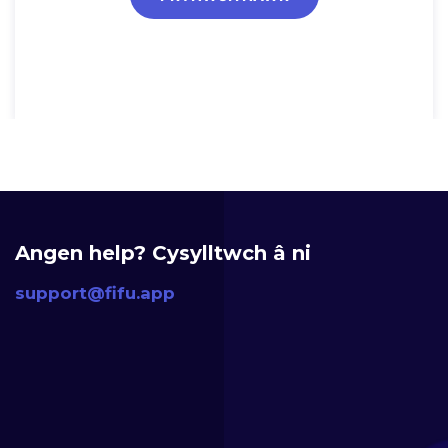
Angen help? Cysylltwch â ni
support@fifu.app