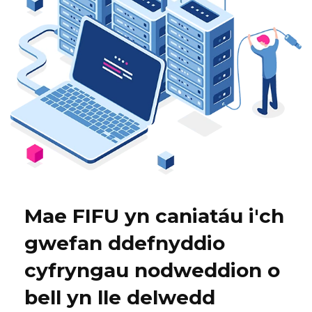
Mae FIFU yn caniatáu i'ch
gwefan ddefnyddio
cyfryngau nodweddion o
bell yn lle delwedd