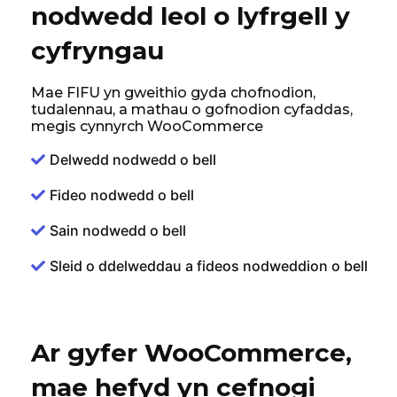
nodwedd leol o lyfrgell y
cyfryngau
Mae FIFU yn gweithio gyda chofnodion,
tudalennau, a mathau o gofnodion cyfaddas,
megis cynnyrch WooCommerce
Delwedd nodwedd o bell
Fideo nodwedd o bell
Sain nodwedd o bell
Sleid o ddelweddau a fideos nodweddion o bell
Ar gyfer WooCommerce,
mae hefyd yn cefnogi