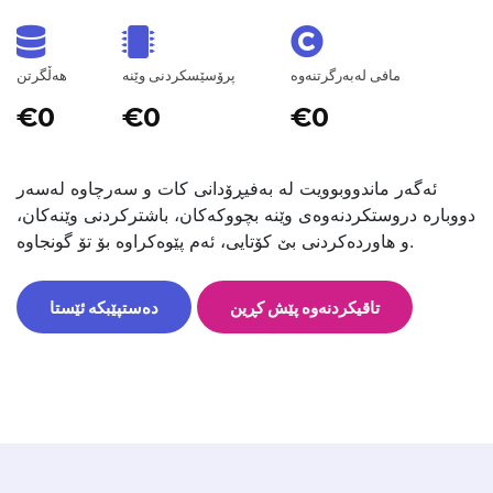
مافی لەبەرگرتنەوە
پرۆسێسکردنی وێنە
هەڵگرتن
€0
€0
€0
ئەگەر ماندووبوویت لە بەفیڕۆدانی کات و سەرچاوە لەسەر
دووبارە دروستکردنەوەی وێنە بچووکەکان، باشترکردنی وێنەکان،
و هاوردەکردنی بێ کۆتایی، ئەم پێوەکراوە بۆ تۆ گونجاوە.
تاقیکردنەوە پێش کڕین
دەستپێبکە ئێستا