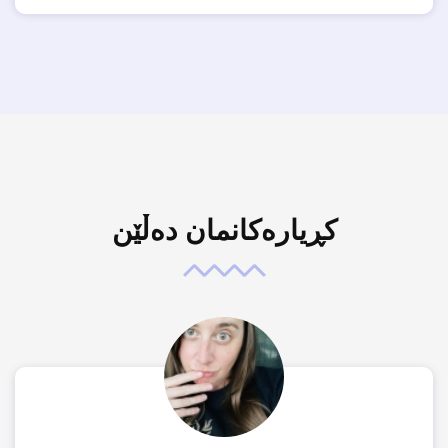
کڕیارەکانمان دەڵێن