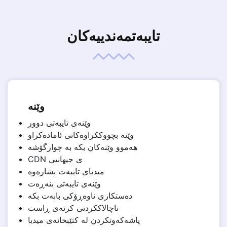
تایبەتمەندییەکان
وێنە
وێنەی تایبەتی دوور
وێنە بچووککراوەکانی ئامادەکراو
هەموو وێنەکان بکە بە چوارگۆشە
CDN ی جیهانیی
میدیای تایبەت بشارەوە
وێنەی تایبەتی بنەڕەت
دەستکاری ناوەڕۆکی بابەت بکە
ناچالاککردنی کرتەی ڕاست
پاشەکەوتکردن لە کتێبخانەی میدیا