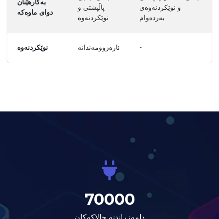
بەکارهێنان
و نوێکردنەوەی
پاڵپشتی و
دوای ماوەکە
بەردەوام
نوێکردنەوە
نوێکردنەوە
ئارەزوومەندانە
-
70000
دامەزراندنە چالاکەکان