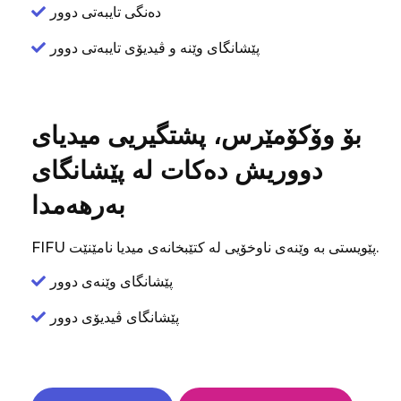
دەنگی تایبەتی دوور
پێشانگای وێنە و ڤیدیۆی تایبەتی دوور
بۆ وۆکۆمێرس، پشتگیریی میدیای
دووریش دەکات لە پێشانگای
بەرهەمدا
FIFU پێویستی بە وێنەی ناوخۆیی لە کتێبخانەی میدیا نامێنێت.
پێشانگای وێنەی دوور
پێشانگای ڤیدیۆی دوور