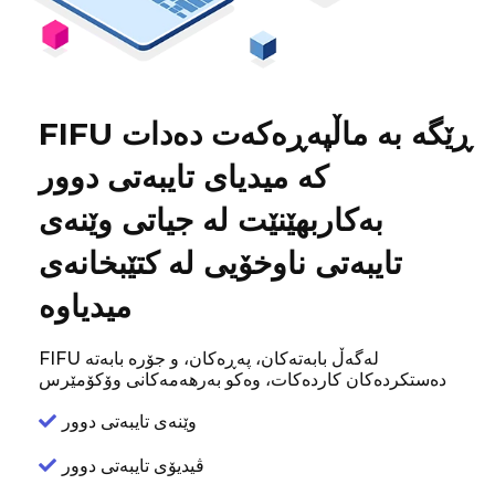
FIFU ڕێگە بە ماڵپەڕەکەت دەدات
کە میدیای تایبەتی دوور
بەکاربهێنێت لە جیاتی وێنەی
تایبەتی ناوخۆیی لە کتێبخانەی
میدیاوە
FIFU لەگەڵ بابەتەکان، پەڕەکان، و جۆرە بابەتە
دەستکردەکان کاردەکات، وەکو بەرهەمەکانی وۆکۆمێرس
وێنەی تایبەتی دوور
ڤیدیۆی تایبەتی دوور