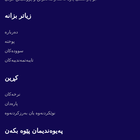
زیاتر بزانە
دەربارە
پوختە
سوودەکان
تایبەتمەندییەکان
کڕین
نرخەکان
پارەدان
نوێکردنەوە یان بەرزکردنەوە
پەیوەندیمان پێوە بکەن