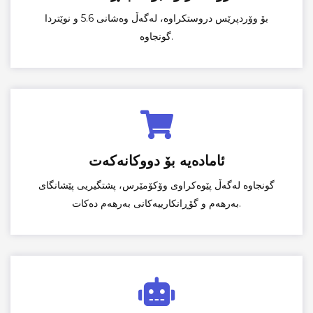
بۆ وۆردپرێس دروستکراوە، لەگەڵ وەشانی 5.6 و نوێتردا
گونجاوە.
ئامادەیە بۆ دووکانەکەت
گونجاوە لەگەڵ پێوەکراوی وۆکۆمێرس، پشتگیریی پێشانگای
بەرهەم و گۆڕانکارییەکانی بەرهەم دەکات.