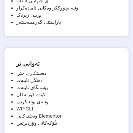
CDN ی جیهانیی
وێنە بچووککراوەکانی ئامادەکراو
بڕینی زیرەک
پاراستنی گەرمیبەستەر
ئەوانی تر
دەستکاری خێرا
دەنگی تایبەت
پێشانگای تایبەت
کۆدە کورتەکان
وێنەی پۆلێنکردن
WP-CLI
ویجێتەکانی Elementor
بڵۆکەکانی وۆردپرێس