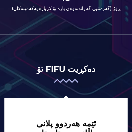
ڕۆژ (گەرەنتیی گەڕاندنەوەی پارە بۆ کڕیارە یەکەمینەکان)
تۆ FIFU دەکڕیت
ئێمە هەردوو پلانی