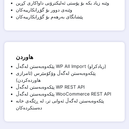
وێنە زیاد بکە بۆ پۆستی ئەلیکترۆنی داواکاری کڕین
وێنەی دوور بۆ گۆڕانکارییەکان
پێشانگای بەرهەم بۆ گۆڕانکارییەکان
هاوردن
پێکەوەبەستن لەگەڵ WP All Import (زیادکراو)
پێکەوەبەستن لەگەڵ وۆکۆمێرس (ئامرازی
هاوردەکردن)
پێکەوەبەستن لەگەڵ WP REST API
پێکەوەبەستن لەگەڵ WooCommerce REST API
پێکەوەبەستن لەگەڵ ئەوانی تر، لە ڕێگەی خانە
دەستکردەکان