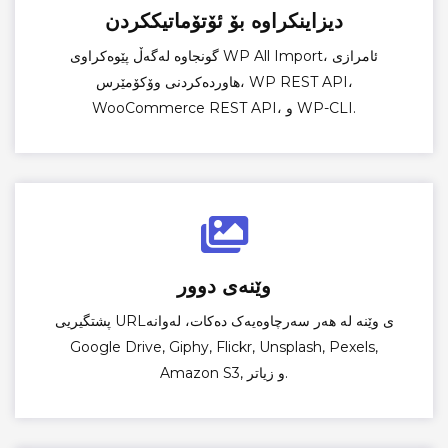
دیزاینکراوە بۆ ئۆتۆماتیککردن
گونجاوە لەگەڵ پێوەکراوی WP All Import، ئامرازی
هاوردەکردنی وۆکۆمێرس، WP REST API،
WooCommerce REST API، و WP-CLI.
وێنەی دوور
پشتگیریی URLی وێنە لە هەر سەرچاوەیەک دەکات، لەوانە
Google Drive, Giphy, Flickr, Unsplash, Pexels,
Amazon S3, و زیاتر.