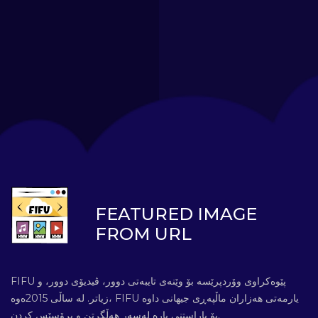
FEATURED IMAGE
FROM URL
FIFU پێوەکراوی وۆردپرێسە بۆ وێنەی تایبەتی دوور، ڤیدیۆی دوور، و
زیاتر. لە ساڵی 2015ەوە، FIFU یارمەتی هەزاران ماڵپەڕی جیهانی داوە
بۆ پاراستنی پارە لەسەر هەڵگرتن و پرۆسێس کردن.