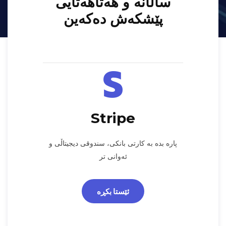
ساڵانە و هەتاهەتایی
پێشکەش دەکەین
Stripe
پارە بدە بە کارتی بانکی، سندوقی دیجیتاڵی و
ئەوانی تر
ئێستا بکڕە