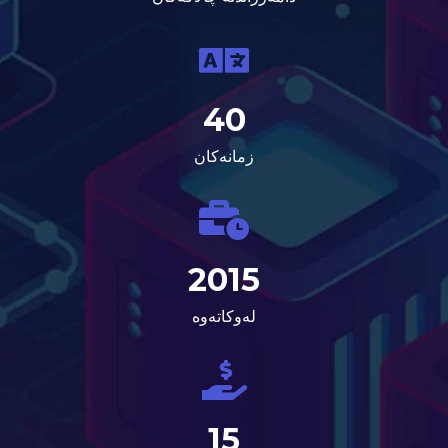
40
زمانەکان
2015
لەوکاتەوە
15