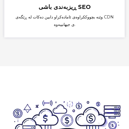
ڕیزبەندی باشی SEO
وێنە بچووککراوەی ئامادەکراو دابین دەکات لە ڕێگەی CDN
ی جیهانییەوە.