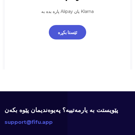
پارە بدە بە Alipay یان Klarna
ئێستا بکڕە
پێویستت بە یارمەتییە؟ پەیوەندیمان پێوە بکەن
support@fifu.app