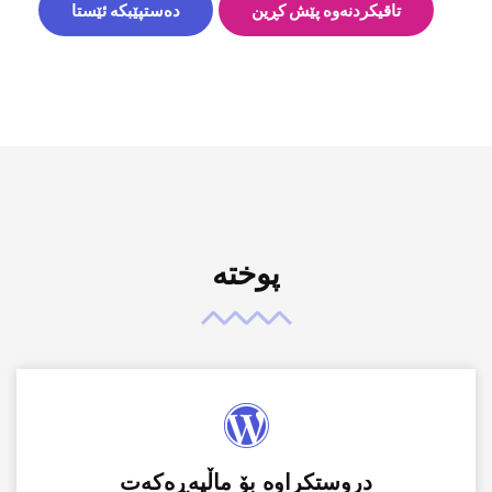
تاقیکردنەوە پێش کڕین
دەستپێبکە ئێستا
پوختە
دروستکراوە بۆ ماڵپەڕەکەت