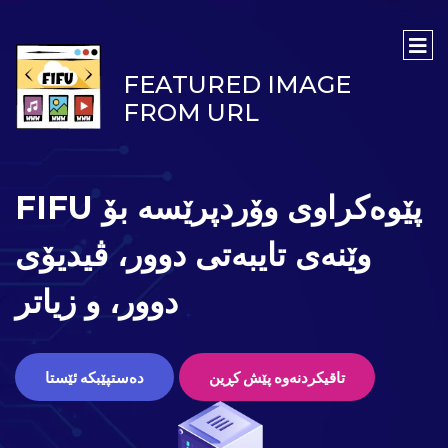
FEATURED IMAGE
FROM URL
FIFU پێوەکراوی وۆردپرێسە بۆ
وێنەی تایبەتی دوور، ڤیدیۆی
دوور، و زیاتر
تاقیکردنەوە پێش کڕین
دەستپێبکە ئێستا