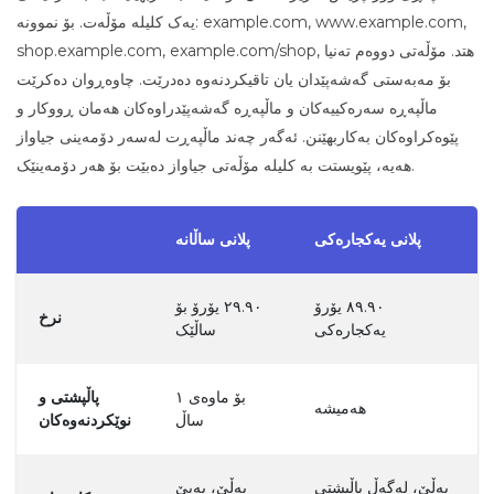
یەک کلیلە مۆڵەت. بۆ نموونە: example.com, www.example.com,
shop.example.com, example.com/shop, هتد. مۆڵەتی دووەم تەنیا
بۆ مەبەستی گەشەپێدان یان تاقیکردنەوە دەدرێت. چاوەڕوان دەکرێت
ماڵپەڕە سەرەکییەکان و ماڵپەڕە گەشەپێدراوەکان هەمان ڕووکار و
پێوەکراوەکان بەکاربهێنن. ئەگەر چەند ماڵپەڕت لەسەر دۆمەینی جیاواز
هەیە، پێویستت بە کلیلە مۆڵەتی جیاواز دەبێت بۆ هەر دۆمەینێک.
پلانی یەکجارەکی
پلانی ساڵانە
٨٩.٩٠ یۆرۆ
٢٩.٩٠ یۆرۆ بۆ
نرخ
یەکجارەکی
ساڵێک
بۆ ماوەی ١
پاڵپشتی و
هەمیشە
ساڵ
نوێکردنەوەکان
بەڵێ، لەگەڵ پاڵپشتی
بەڵێ، بەبێ