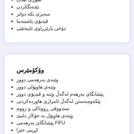
بێدەنگکردن
سەیری بکە دواتر
ڤیدیۆی پاشبنەما
دۆخی پارێزراوی تایبەتێتی
وۆکۆمێرس
وێنەی بەرهەمی دوور
وێنەی هاوپۆلی دوور
پێشانگای بەرهەم لەگەڵ وێنە و ڤیدیۆی دوور
پێکەوەبەستن لەگەڵ ئامرازی هاوردەکردنی
سندووقی ڕووناکی و زووم
وێنەی هاوپۆل بە خۆکار دابنێ
پێشانگای بەرهەمی FIFU
کڕینی خێرا