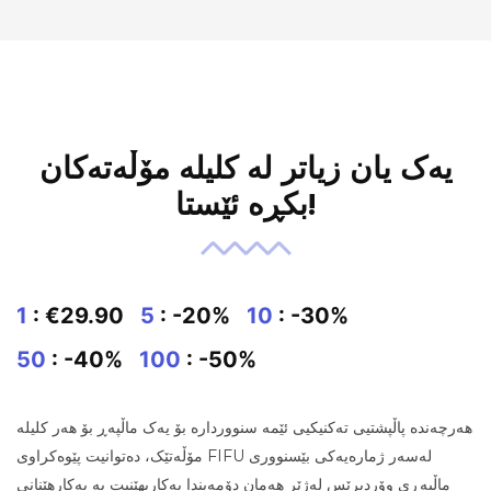
یەک یان زیاتر لە کلیلە مۆڵەتەکان
بکڕە ئێستا!
1
: €29.90
5
: -20%
10
: -30%
50
: -40%
100
: -50%
هەرچەندە پاڵپشتیی تەکنیکیی ئێمە سنووردارە بۆ یەک ماڵپەڕ بۆ هەر کلیلە
مۆڵەتێک، دەتوانیت پێوەکراوی FIFU لەسەر ژمارەیەکی بێسنووری
ماڵپەڕی وۆردپرێس لەژێر هەمان دۆمەیندا بەکاربهێنیت بە بەکارهێنانی