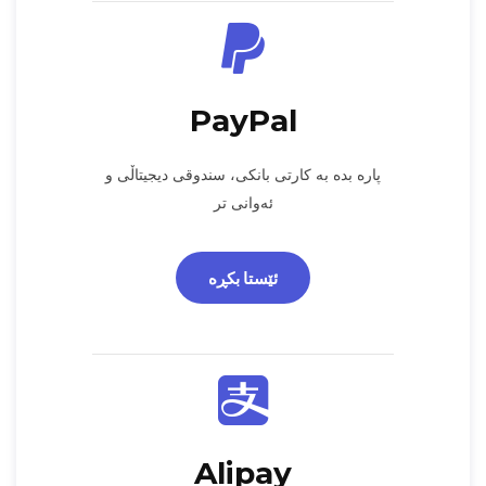
PayPal
پارە بدە بە کارتی بانکی، سندوقی دیجیتاڵی و
ئەوانی تر
ئێستا بکڕە
Alipay