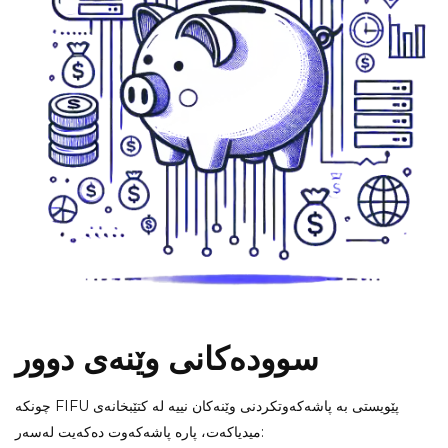
سوودەکانی وێنەی دوور
چونکە FIFU پێویستی بە پاشەکەوتکردنی وێنەکان نییە لە کتێبخانەی
میدیاکەت، پارە پاشەکەوت دەکەیت لەسەر: