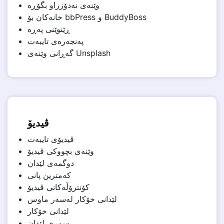
وێنەی نەدۆزراو بگۆڕە
خانەکان بۆ bbPress و BuddyBoss
ڕێنوێنی پەڕە
پەنجەرەی تایبەت
گەڕانی وێنەی Unsplash
ڤیدیۆ
ڤیدیۆی تایبەت
وێنەی بچووکی ڤیدیۆ
دوگمەی لێدان
کەمترین پانی
کۆنترۆڵەکانی ڤیدیۆ
لێدانی خۆکار لەسەر ماوس
لێدانی خۆکار
سوڕی لێدان