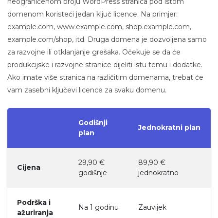
neograničenom broju WordPress stranica pod istom
domenom koristeći jedan ključ licence. Na primjer:
example.com, www.example.com, shop.example.com,
example.com/shop, itd. Druga domena je dozvoljena samo
za razvojne ili otklanjanje grešaka. Očekuje se da će
produkcijske i razvojne stranice dijeliti istu temu i dodatke.
Ako imate više stranica na različitim domenama, trebat će
vam zasebni ključevi licence za svaku domenu.
Godišnji
Jednokratni plan
plan
29,90 €
89,90 €
Cijena
godišnje
jednokratno
Podrška i
Na 1 godinu
Zauvijek
ažuriranja