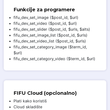
Funkcije za programere
fifu_dev_set_image ($post_id, $url)
fifu_dev_set_video ($post_id, $url)
fifu_dev_set_slider ($post_id, $urls, $alts)
fifu_dev_set_image_list ($post_id, $urls)
fifu_dev_set_video_list ($post_id, $urls)
fifu_dev_set_category_image ($term_id,
$url)
fifu_dev_set_category_video ($term_id, $url)
FIFU Cloud (opcionalno)
Plati kako koristiš
Cloud skladište